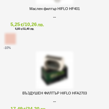
Маслен филтър HIFLO HF401
5,25
/10,26
€
лв.
5,83
/11,40
€
ЛВ.
-10
%
ВЪЗДУШЕН ФИЛТЪР HIFLO HFA2703
17,49
/34,20