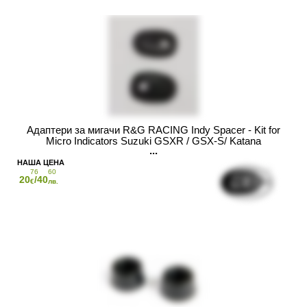
Адаптери за мигачи R&G RACING Indy Spacer - Kit for
Micro Indicators Suzuki GSXR / GSX-S/ Katana
76
60
20
/40
€
лв.