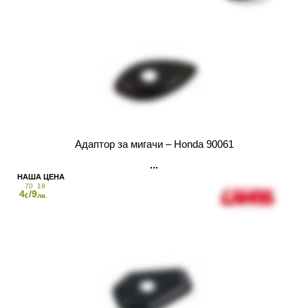
Адаптор за мигачи – Honda 90061
70
19
4
/9
€
лв.