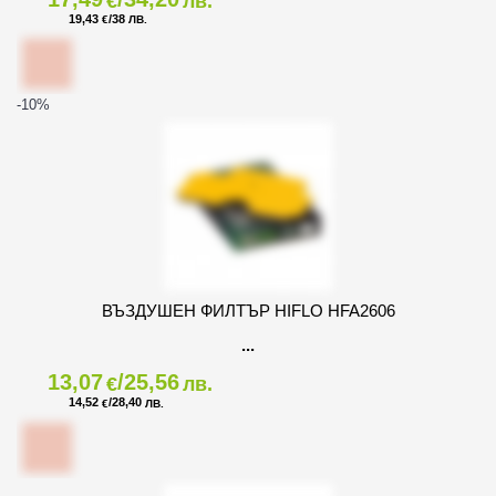
€
лв.
19,43
/38
€
ЛВ.
-10
%
ВЪЗДУШЕН ФИЛТЪР HIFLO HFA2606
13,07
/25,56
€
лв.
14,52
/28,40
€
ЛВ.