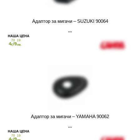
Адаптор за мигачи – SUZUKI 90064
70
19
4
/9
€
лв.
Адаптор за мигачи – YAMAHA 90062
70
19
4
/9
€
лв.