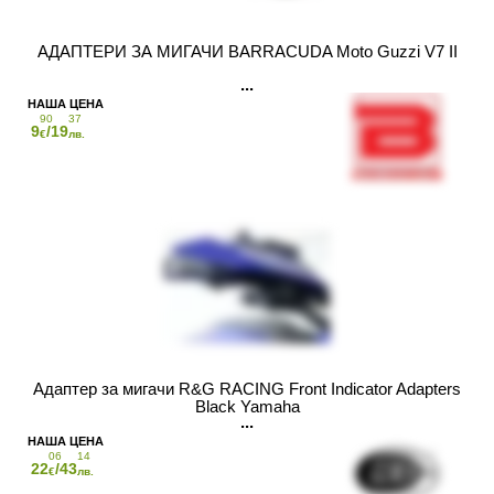
АДАПТЕРИ ЗА МИГАЧИ BARRACUDA Moto Guzzi V7 II
90
37
9
/19
€
лв.
Адаптер за мигачи R&G RACING Front Indicator Adapters
Black Yamaha
06
14
22
/43
€
лв.