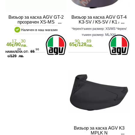
Визьор за каска AGV GT-2
Визьор за каска AGV GT-4
прозрачен XS-MS
K3-SV / K5-SV / K1 /
STEALTH SV
Черен/тъмен размер: XS/MS
Черен/
Наличен в наш магазин
тъмен размер: ML/XXL
17
30
90
89
46
/90
65
/128
€
лв.
€
лв.
00
96
65
Е
СОАРИ
МОТО РАДИАТОРИ
СИГУРНОСТ
РЪКАВИЦИ MTB/ВЕЛО
/129
€
ЛВ.
ЛО
МОТОКРОС ПЛАСТМАСИ
СТОЙКИ
Визьор за каска AGV K3
MPLK N