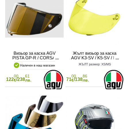
Визьор за каска AGV
Жълт визьор за каска
PISTA GP-R / CORSA-
AGV K3-SV / K5-SV / K1
R/GT-VELOCE IRIDIUM
ЖЪЛТ размер: XS/MS
Наличен в наш магазин
GOLD
00
61
00
86
122
/238
71
/138
€
лв.
€
лв.