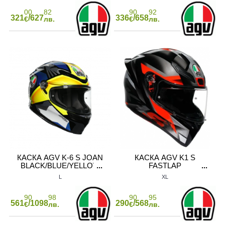
00
82
90
92
321
/627
336
/658
€
лв.
€
лв.
КАСКА AGV K-6 S JOAN
КАСКА AGV K1 S
BLACK/BLUE/YELLOW
FASTLAP
BLACK/GREY/RED
L
XL
90
98
90
95
561
/1098
290
/568
€
лв.
€
лв.