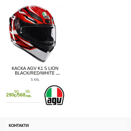
КАСКА AGV K1 S LION
BLACK/RED/WHITE
S
XXL
90
95
290
/568
€
лв.
КОНТАКТИ