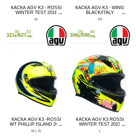
КАСКА AGV K3 - ROSSI
КАСКА AGV K3 - WING
WINTER TEST 2018
BLACK/ITALY
XL
XS
00
82
00
48
321
/627
306
/598
€
лв.
€
лв.
КАСКА AGV K3 -ROSSI
КАСКА AGV K3 ROSSI
WT PHILLIP ISLAND 2005
WINTER TEST 2019
M
L
XL
L