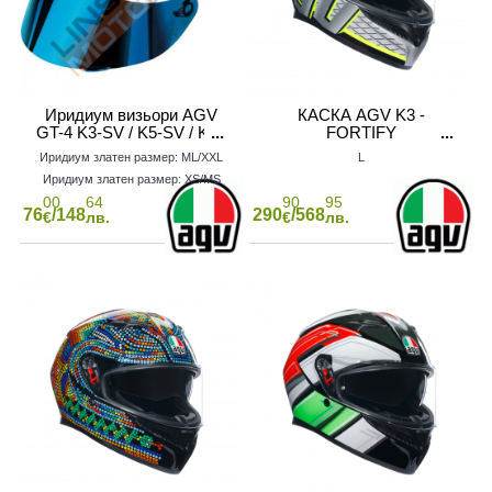
Иридиум визьори AGV
КАСКА AGV K3 -
GT-4 K3-SV / K5-SV / K1 /
FORTIFY
STEALTH SV
GREY/BLACK/YELLOW
Иридиум златен размер: ML/XXL
L
FLUO
Иридиум златен размер: XS/MS
00
64
90
95
76
/148
290
/568
€
лв.
€
лв.