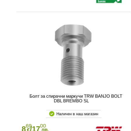
Болт за спирачни маркучи TRW BANJO BOLT
DBL BREMBO SL
Наличен в наш магазин
69
00
8
/17
€
лв.