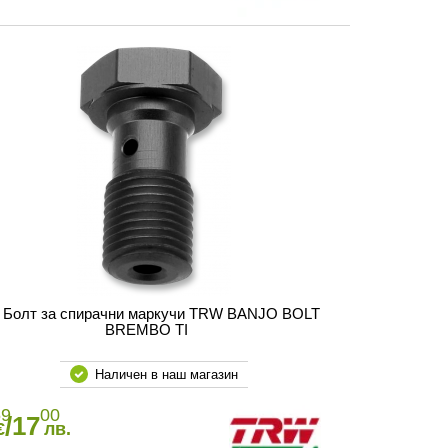
Болт за спирачни маркучи TRW BANJO BOLT
BREMBO TI
Наличен в наш магазин
69
00
/17
€
лв.