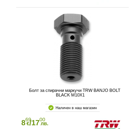
Болт за спирачни маркучи TRW BANJO BOLT
BLACK M10X1
Наличен в наш магазин
69
00
8
/17
€
лв.