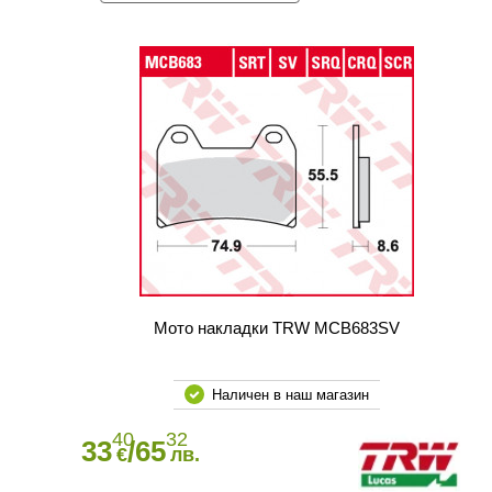
Мото накладки TRW MCB683SV
Наличен в наш магазин
40
32
33
/65
€
лв.