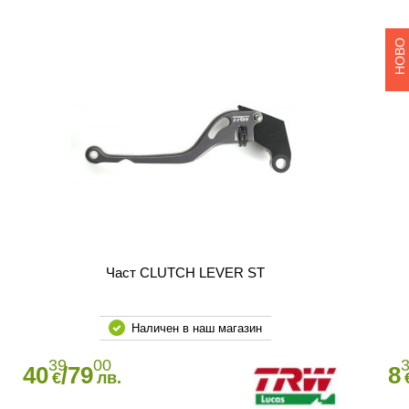
НОВО
Част CLUTCH LEVER ST
Наличен в наш магазин
39
00
40
/79
8
€
лв.