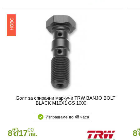
НОВО
Болт за спирачни маркучи TRW BANJO BOLT
BLACK M10X1 GS 1000
Изпращаме до 48 часа
69
00
8
/17
8
€
лв.