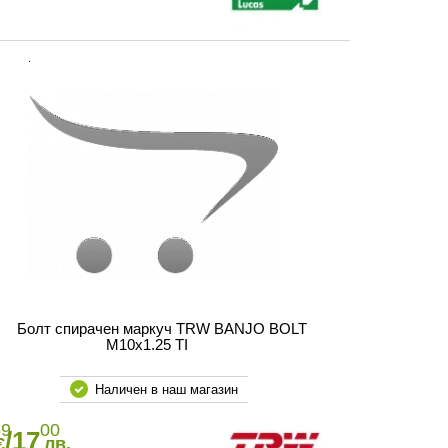
Болт спирачен маркуч TRW BANJO BOLT
M10x1.25 TI
Наличен в наш магазин
69
00
/17
€
лв.