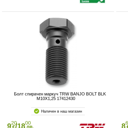
Болт спирачен маркуч TRW BANJO BOLT BLK
M10X1,25 17412430
Наличен в наш магазин
20
00
9
/18
8
€
лв.