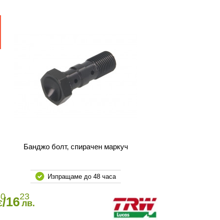
Банджо болт, спирачен маркуч
Изпращаме до 48 часа
30
23
/16
€
лв.