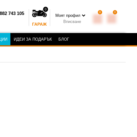
0
0
0
882 743 105
Моят профил
Вписване
ГАРАЖ
ЦИИ
ИДЕИ ЗА ПОДАРЪК
БЛОГ