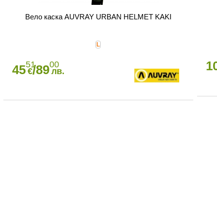
Вело каска AUVRAY URBAN HELMET KAKI
L
1
51
00
45
/89
€
лв.