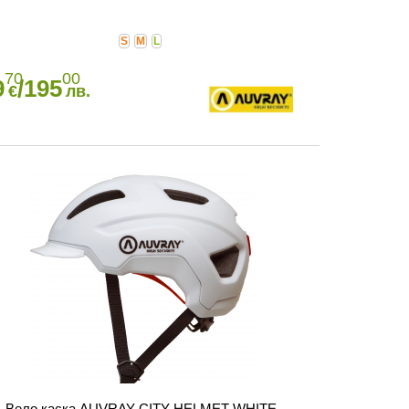
S
M
L
70
00
9
/195
€
лв.
Вело каска AUVRAY CITY HELMET WHITE