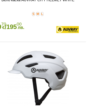
S
M
L
70
00
9
/195
€
лв.