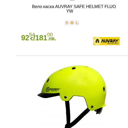
Вело каска AUVRAY SAFE HELMET FLUO
YW
S
M
L
54
00
92
/181
€
лв.