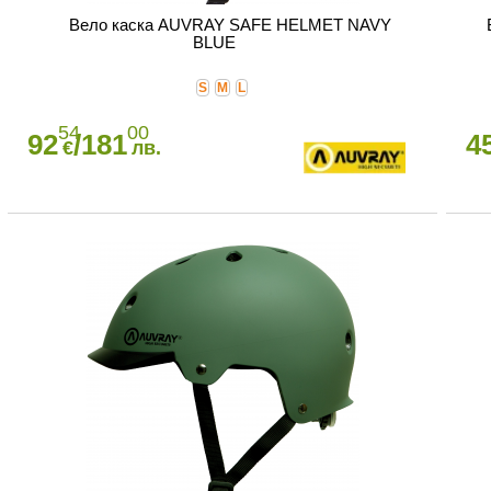
Вело каска AUVRAY SAFE HELMET NAVY
BLUE
S
M
L
54
00
92
/181
4
€
лв.