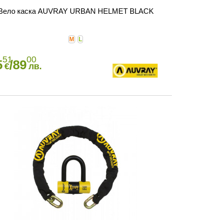
Вело каска AUVRAY URBAN HELMET BLACK
M
L
51
00
5
/89
€
лв.