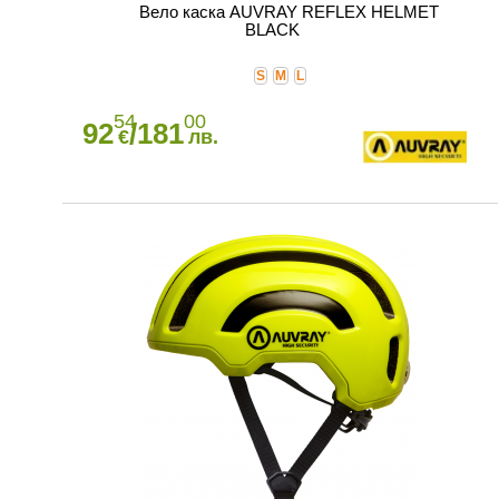
Вело каска AUVRAY REFLEX HELMET
BLACK
S
M
L
54
00
92
/181
€
лв.