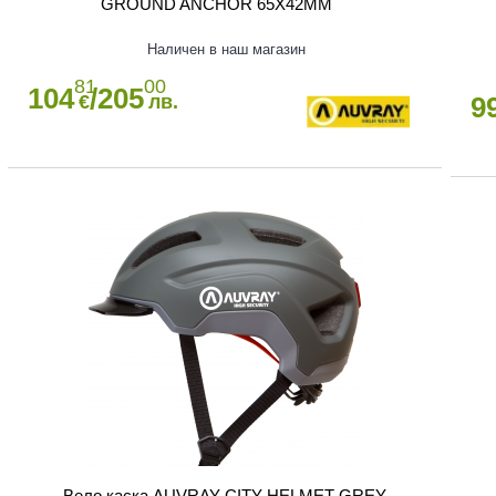
GROUND ANCHOR 65X42MM
Наличен в наш магазин
81
00
104
/205
€
лв.
9
Вело каска AUVRAY CITY HELMET GREY