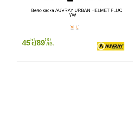
Вело каска AUVRAY URBAN HELMET FLUO
YW
M
L
51
00
45
/89
€
лв.