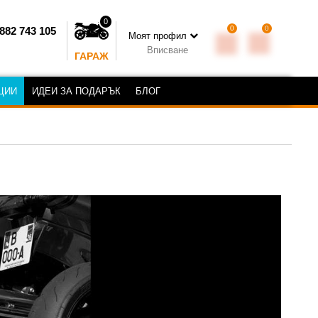
0
0
0
882 743 105
Моят профил
Вписване
ГАРАЖ
ЦИИ
ИДЕИ ЗА ПОДАРЪК
БЛОГ