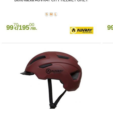
S
M
L
70
00
99
/195
9
€
лв.