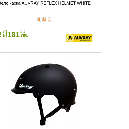
Вело каска AUVRAY REFLEX HELMET WHITE
S
M
L
54
00
2
/181
€
лв.