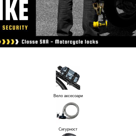
Вело аксесоари
Сигурност