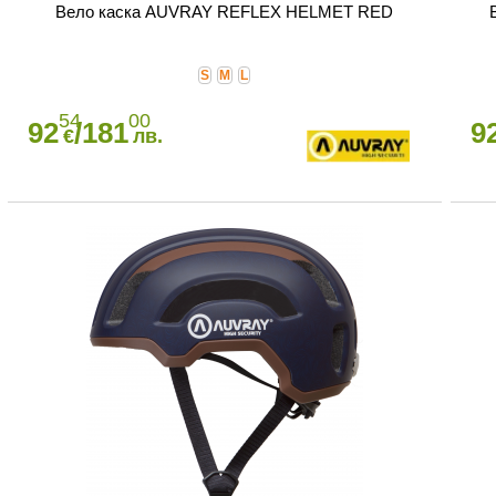
Вело каска AUVRAY REFLEX HELMET RED
S
M
L
54
00
92
/181
9
€
лв.