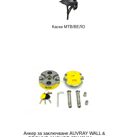
Каски MTB/ВЕЛО
Анкер за заключване AUVRAY WALL &