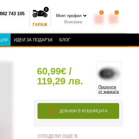
0
0
0
882 743 105
Моят профил
Вписване
ГАРАЖ
ЦИИ
ИДЕИ ЗА ПОДАРЪК
БЛОГ
60,99€ /
119,29 лв.
Продукти
от марката
ДОБАВИ В КОШНИЦАТА
СПОДЕЛИ ОЩЕ В