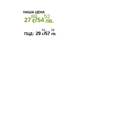
88
52
27
/54
€
лв.
34
39
29
/57
€
ЛВ.