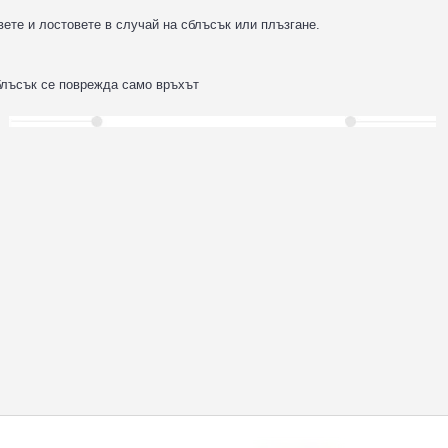
ете и лостовете в случай на сблъсък или плъзгане.
сблъсък се поврежда само връхът