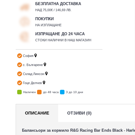
БЕЗПЛАТНА ДОСТАВКА
НАД 75,00€ / 146,69 ЛВ.
ПОКУПКИ
НА ИЗПЛАЩАНЕ
ИЗПРАЩАНЕ ДО 24 ЧАСА
СТОКИ НАЛИЧНИ В НАШ МАГАЗИН
София
с. Българене
Склад Линсон
Гоце Делчев
Наличен
до 48 часа
3 до 10 дни
ОПИСАНИЕ
ОТЗИВИ (0)
Балансьори за кормило R&G Racing Bar Ends Black - Harl