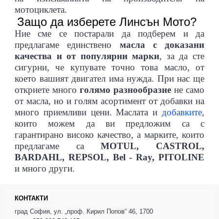
мотоциклета.
Защо да изберете Линсън Мото?
Ние сме се постарали да подберем и да
предлагаме единствено
масла с доказани
качества и от популярни марки
, за да сте
сигурни, че купувате точно това масло, от
което вашият двигател има нужда. При нас ще
АТЕЛ НА МОТОР
откриете много
голямо разнообразие
не само
от масла, но и голям асортимент от добавки на
много приемливи цени. Маслата и
добавките
,
които можем да ви предложим са с
гарантирано високо качество, а марките, които
предлагаме са
MOTUL, CASTROL,
BARDAHL, REPSOL, Bel - Ray, PITOLINE
и много други.
КОНТАКТИ
град София, ул. „проф. Кирил Попов“ 46, 1700