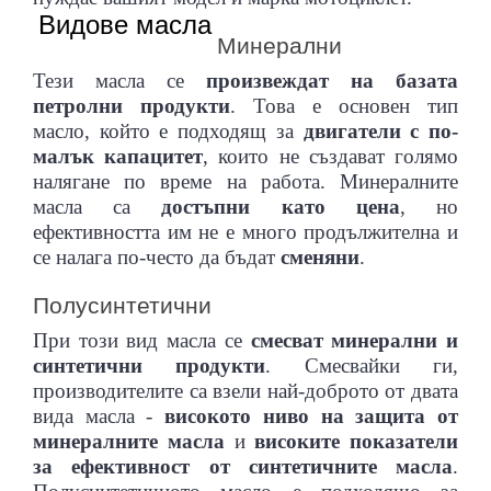
Видове масла
Минерални
Тези масла се
произвеждат на базата
петролни продукти
. Това е основен тип
масло, който е подходящ за
двигатели с по-
малък капацитет
, които не създават голямо
налягане по време на работа. Минералните
СОАРИ
МОТО ОКАЧВАНЕ
СИГУРНОСТ
РЪКАВИЦИ MTB/ВЕЛО
масла са
достъпни като цена
, но
ефективността им не е много продължителна и
се налага по-често да бъдат
сменяни
.
Полусинтетични
При този вид масла се
смесват минерални и
синтетични продукти
. Смесвайки ги,
производителите са взели най-доброто от двата
И
ЛО
МОТО РОГАТКИ
СТОЙКИ
вида масла -
високото ниво на защита от
минералните масла
и
високите показатели
за ефективност от синтетичните масла
.