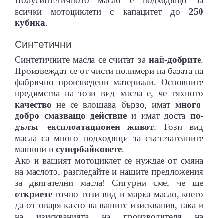
Полусинтетичното масло е подходящо за
всички мотоциклети с капацитет до
250
кубика
.
СТМАСИ
Н
НАКЛАДКИ ЗА МОТОР
Синтетични
Синтетичните масла се считат за
най-добрите
.
Произвеждат се от чисти полимери на базата на
фабрично произведени материали. Основните
предимства на този вид масла е, че тяхното
качество
не се влошава бързо, имат
много
добро смазващо действие
и имат доста
по-
дълъг експлоатационен живот
. Този вид
 ЗА МОТОР
СПИРАЧНИ МАРКУЧИ
масла са много подходящи за състезателните
машини и
супербайковете
.
Ако и вашият мотоциклет се нуждае от смяна
на маслото, разгледайте и нашите предложения
за двигателни масла! Сигурни сме, че ще
откриете
точно този вид и марка масло, което
да отговаря както на вашите изисквания, така и
ОТОРИ
СЪЕДИНИТЕЛ НА МОТОР
на изискванията на производителя на