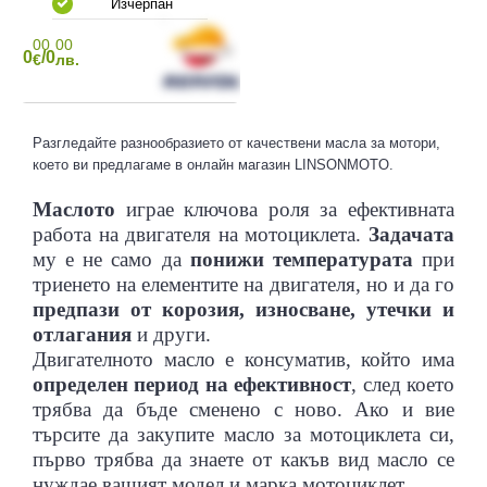
Изчерпан
00
00
0
/0
€
лв.
НИ
ИРОВКА - АКСЕСОАРИ/РЕЗЕРВНИ ЧАСТИ
СВЕЩИ
ЛИ, ЖИЛА
О
МОТО ЯКЕТА
МОТОКРОС КАСКИ
КАПАЦИ ЗА ДВИГАТЕЛИ
МОТО БАГАЖ
ОБУВКИ MTB/ВЕЛО
ПРОМО ПАКЕТИ
Разгледайте разнообразието от качествени масла за мотори,
което ви предлагаме в онлайн магазин LINSONMOTO.
Маслото
играе ключова роля за ефективната
работа на двигателя на мотоциклета.
Задачата
му е не само да
понижи температурата
при
триенето на елементите на двигателя, но и да го
ЛА
О
РАЗПРОДАЖБА
МОТОКРОС ПРОТЕКТОРИ
МАСЛА
МОТО СВЕТЛИНИ
ПАНТАЛОНИ MTB/ВЕЛО
предпази от корозия, износване, утечки и
отлагания
и други.
Двигателното масло е консуматив, който има
определен период на ефективност
, след което
трябва да бъде сменено с ново. Ако и вие
търсите да закупите масло за мотоциклета си,
първо трябва да знаете от какъв вид масло се
нуждае вашият модел и марка мотоциклет.
АВИЦИ
РИ
ВТОРА УПОТРЕБА
РАЗПРОДАЖБА МОТОКРОС/ЕНДУРО ЕКИПИРОВКА
МОТО ГЕНЕРАЦИИ
ОГЛЕДАЛА
ПРОТЕКТОРИ ЗА КОЛЕЛО