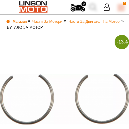
0
0
Части За Мотори
Части За Двигател На Мотор
Магазин
БУТАЛО ЗА МОТОР
-13%
ВКА
ВКА