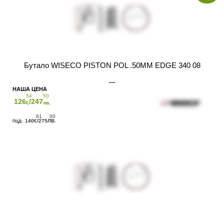
Бутало WISECO PISTON POL .50MM EDGE 340 08
54
50
126
/247
€
лв.
61
00
140
/275
€
ЛВ.