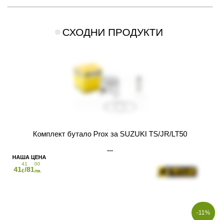
СХОДНИ ПРОДУКТИ
Комплект бутало Prox за SUZUKI TS/JR/LT50
41
00
41
/81
€
лв.
-11%