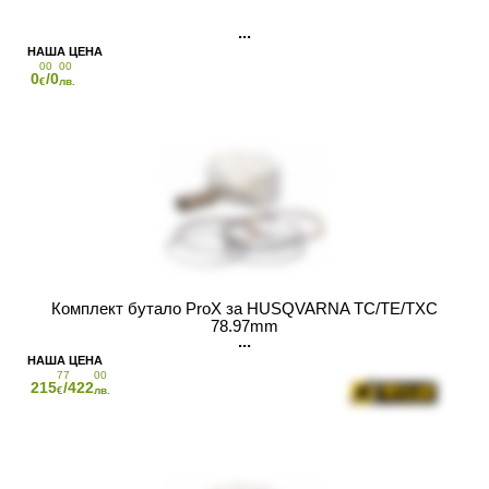
00
00
0
/0
€
лв.
Комплект бутало ProX за HUSQVARNA TC/TE/TXC
78.97mm
77
00
215
/422
€
лв.