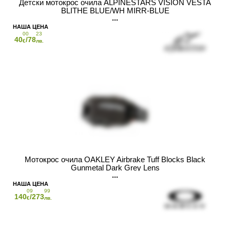
Детски мотокрос очила ALPINESTARS VISION VESTA
BLITHE BLUE/WH MIRR-BLUE
00
23
40
/78
€
лв.
Мотокрос очила OAKLEY Airbrake Tuff Blocks Black
Gunmetal Dark Grey Lens
09
99
140
/273
€
лв.