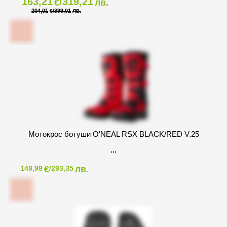
163,21
/319,21
€
лв.
204,01
/399,01
€
ЛВ.
Мотокрос ботуши O'NEAL RSX BLACK/RED V.25
€
лв.
149,99
/293,35