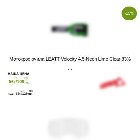
-15%
Мотокрос очила LEATT Velocity 4.5-Neon Lime Clear 83%
06
65
56
/109
€
лв.
96
00
65
/129
€
ЛВ.