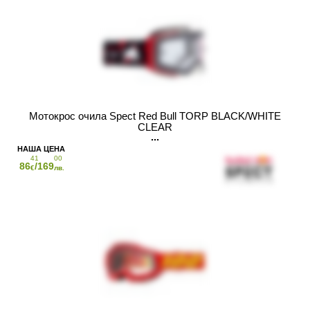
Мотокрос очила Spect Red Bull TORP BLACK/WHITE
CLEAR
41
00
86
/169
€
лв.