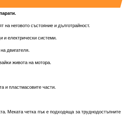
парати.
т на неговото състояние и дълготрайност. 
и и електрически системи.
 на двигателя.
вайки живота на мотора.
та и пластмасовите части.
та. Меката четка пък е подходяща за труднодостъпните 