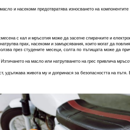
масло и насекоми предотвратява износването на компонентите и 
 смесена с кал и мръсотия може да засегне спирачките и електро
атрупва прах, насекоми и замърсявания, които могат да повлия
ползва през студените месеци, солта по пътищата може да причи
: Изтичането на масло или натрупването на грес привлича мръсо
ст, удължава живота му и допринася за безопасността на пътя