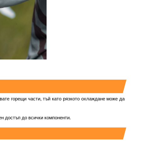
вате горещи части, тъй като рязкото охлаждане може да 
ен достъп до всички компоненти.