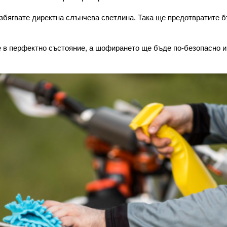
избягвате директна слънчева светлина. Така ще предотвратите б
е в перфектно състояние, а шофирането ще бъде по-безопасно и