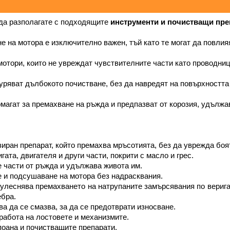
да разполагате с подходящите 
инструменти и почистващи пре
 на мотора е изключително важен, тъй като те могат да повлияя
отори, които не увреждат чувствителните части като проводниц
уряват дълбокото почистване, без да навредят на повърхността
магат за премахване на ръжда и предпазват от корозия, удължа
зиран препарат, който премахва мръсотията, без да уврежда боя
гата, двигателя и други части, покрити с масло и грес.
е части от ръжда и удължава живота им.
е и подсушаване на мотора без надрасквания.
а улеснява премахването на натрупаните замърсявания по верига
ебра.
ва да се смазва, за да се предотврати износване.
 работа на лостовете и механизмите.
поана и почистващите препарати.