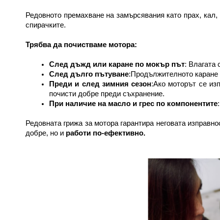
Редовното премахване на замърсявания като прах, кал, 
спирачките.
Трябва да почистваме мотора:
След дъжд или каране по мокър път
: Влагата
След дълго пътуване
:Продължителното каране н
Преди и след зимния сезон
:Ако моторът се из
почисти добре преди съхранение.
При наличие на масло и грес по компонентите
Редовната грижа за мотора гарантира неговата изправно
добре, но и 
работи по-ефективно.