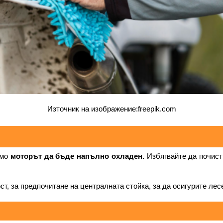
Източник на изображение:freepik.com
имо
 моторът да бъде напълно охладен.
 Избягвайте да почист
т, за предпочитане на централната стойка, за да осигурите лес