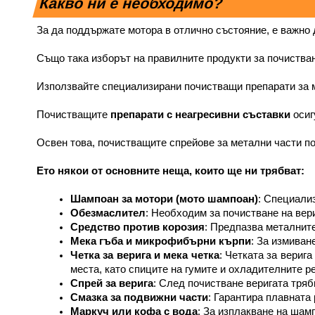
Какво ни е необходимо?
За да поддържате мотора в отлично състояние, е важно 
Също така изборът на правилните продукти за почистване
Използвайте специализирани почистващи препарати за м
Почистващите 
препарати с неагресивни съставки 
осиг
Освен това, почистващите спрейове за метални части по
Ето някои от основните неща, които ще ни трябват:
Шампоан за мотори (мото шампоан)
: Специали
Обезмаслител
: Необходим за почистване на вери
Средство против корозия
: Предпазва металнит
Мека гъба и микрофибърни кърпи
: За измиван
Четка за верига и мека четка
: Четката за вериг
места, като спиците на гумите и охладителните р
Спрей за верига
: След почистване веригата тряб
Смазка за подвижни части
: Гарантира плавната
Маркуч или кофа с вода
: За изплакване на шам