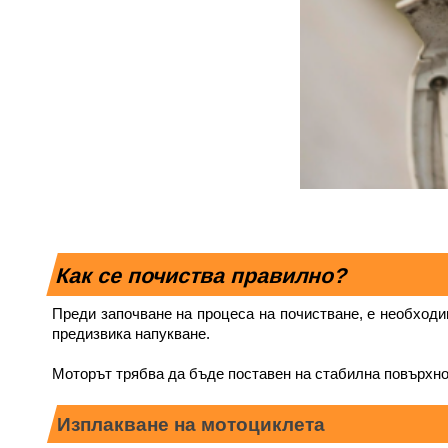
Как се почиства правилно?
Преди започване на процеса на почистване, е необход
предизвика напукване.
Моторът трябва да бъде поставен на стабилна повърхнос
Изплакване на мотоциклета