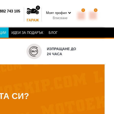
0
0
0
882 743 105
Моят профил
Вписване
ГАРАЖ
ЦИИ
ИДЕИ ЗА ПОДАРЪК
БЛОГ
ИЗПРАЩАНЕ ДО
24 ЧАСА
ТА СИ?