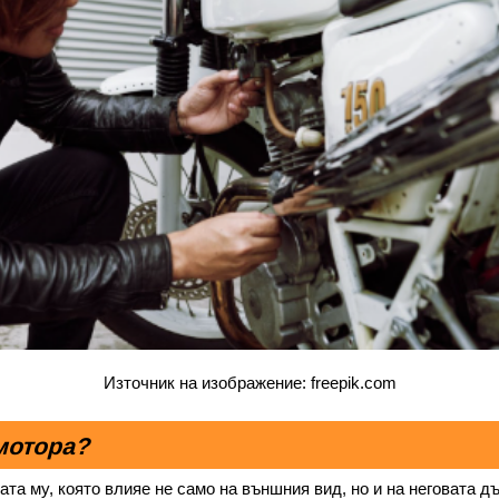
Източник на изображение: freepik.com
 мотора?
а му, която влияе не само на външния вид, но и на неговата дъ