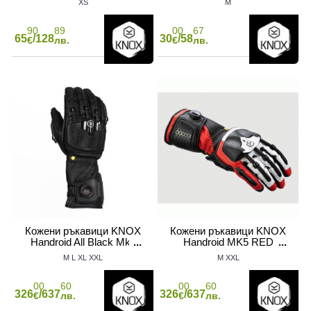
XS
M
90
89
00
67
65
/128
30
/58
€
лв.
€
лв.
Кожени ръкавици KNOX
Кожени ръкавици KNOX
Handroid All Black Mk5
Handroid MK5 RED
M
L
XL
XXL
M
XXL
00
60
00
60
326
/637
326
/637
€
лв.
€
лв.