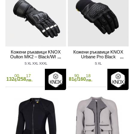
Кожени ръкавици KNOX
Кожени ръкавици KNOX
Oulton MK2 – Black/White
Urbane Pro Black
S
XL
XXL
XXXL
S
XL
00
17
90
18
132
/258
81
/160
€
лв.
€
лв.