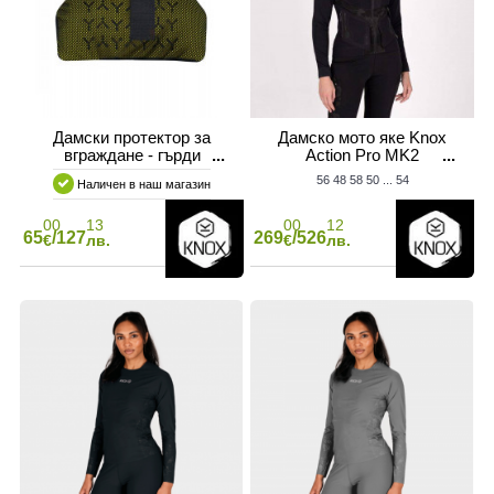
СТМАСИ
Н
НАКЛАДКИ ЗА МОТОР
Дамски протектор за
Дамско мото яке Knox
вграждане - гърди
Action Pro MK2
MICROLOCK MK2
56
48
58
50
...
54
Наличен в наш магазин
00
13
00
12
65
/127
269
/526
€
лв.
€
лв.
 ЗА МОТОР
СПИРАЧНИ МАРКУЧИ
ОТОРИ
СЪЕДИНИТЕЛ НА МОТОР