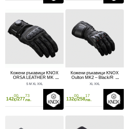
Кожени ръкавици KNOX
Кожени ръкавици KNOX
ORSA LEATHER MK3
Oulton MK2 – Black/Red
S
M
XL
XXL
XL
XXL
00
73
00
17
142
/277
132
/258
€
лв.
€
лв.