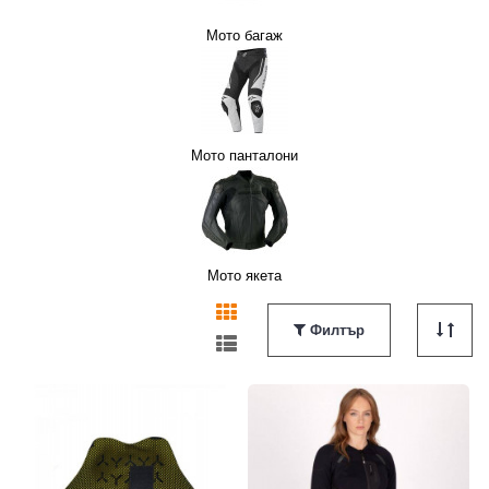
Мото багаж
Мото панталони
СОАРИ
МОТО ОКАЧВАНЕ
СИГУРНОСТ
РЪКАВИЦИ MTB/ВЕЛО
Мото якета
Филтър
И
ЛО
МОТО РОГАТКИ
СТОЙКИ