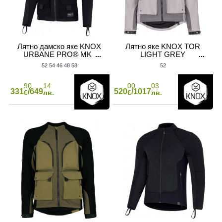
Лятно дамско яке KNOX
Лятно яке KNOX TOR
URBANE PRO® MK3
LIGHT GREY
BLACK
52
54
46
48
58
52
90
14
00
03
331
/649
520
/1017
€
лв.
€
лв.