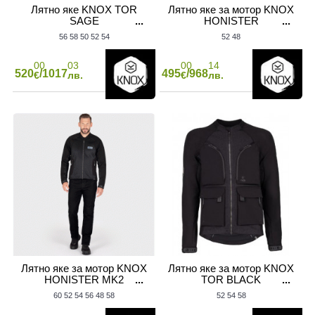
Лятно яке KNOX TOR
Лятно яке за мотор KNOX
SAGE
HONISTER
56
58
50
52
54
52
48
00
03
00
14
520
/1017
495
/968
€
лв.
€
лв.
Лятно яке за мотор KNOX
Лятно яке за мотор KNOX
HONISTER MK2
TOR BLACK
60
52
54
56
48
58
52
54
58