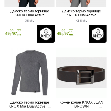
Дамско термо горнище
Дамско термо горнище
KNOX Dual Active
KNOX Dual Active
Women’s Base Layer
Women’s Base Layer
XS
M
L
XS
S
M
L
BLACK
GRAY
99
77
99
77
49
/97
49
/97
€
лв.
€
лв.
АТЕЛ НА МОТОР
Дамско термо горнище
Кожен колан KNOX JEAN
KNOX Mia Dual Active LS
BROWN
Top Grey