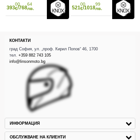
00
64
00
99
393
/768
521
/1018
€
лв.
€
лв.
КОНТАКТИ
град София, ул. „проф. Кирил Попов“ 46, 1700
тел.
+359 882 743 105
info@linsonmoto.bg
ИНФОРМАЦИЯ
ОБСЛУЖВАНЕ НА КЛИЕНТИ