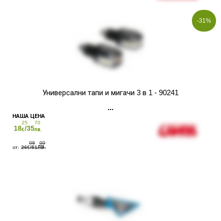
-31%
Универсални тапи и мигачи 3 в 1 - 90241
25
70
18
/35
€
лв.
08
00
26
/51
€
ЛВ.