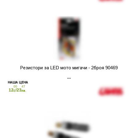
Резистори за LED мото мигачи - 2броя 90469
00
47
12
/23
€
лв.