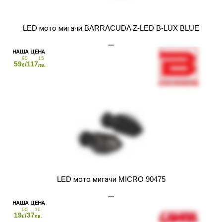
LED мото мигачи BARRACUDA Z-LED B-LUX BLUE
90
15
59
/117
€
лв.
LED мото мигачи MICRO 90475
00
16
19
/37
€
лв.