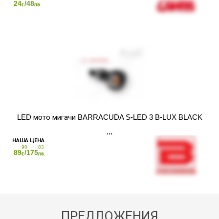
24
/48
€
лв.
LED мото мигачи BARRACUDA S-LED 3 B-LUX BLACK
90
83
89
/175
€
лв.
ПРЕДЛОЖЕНИЯ