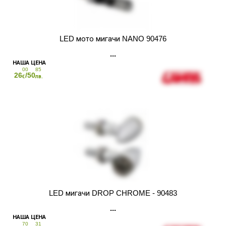
LED мото мигачи NANO 90476
00
85
26
/50
€
лв.
LED мигачи DROP CHROME - 90483
70
31