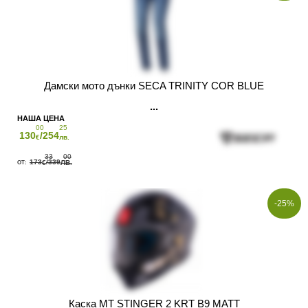
Дамски мото дънки SECA TRINITY COR BLUE
00
25
130
/254
€
лв.
33
00
173
/339
€
ЛВ.
-25%
Каска MT STINGER 2 KRT B9 MATT