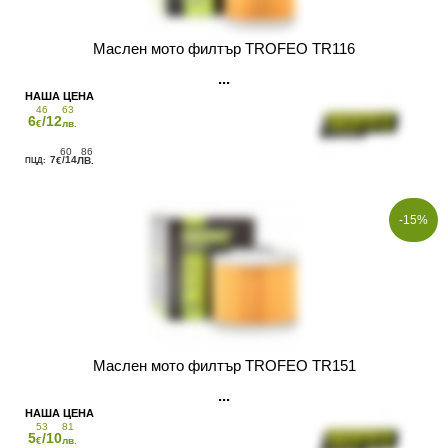
Маслен мото филтър TROFEO TR116
46
63
6
/12
€
лв.
60
86
7
/14
€
ЛВ.
-15%
Маслен мото филтър TROFEO TR151
53
81
5
/10
€
лв.