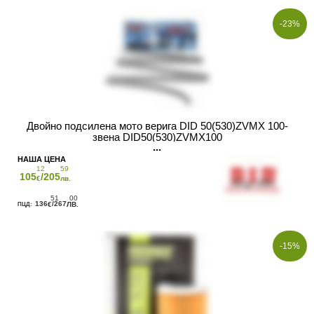
-23%
Двойно подсилена мото верига DID 50(530)ZVMX 100-
звена DID50(530)ZVMX100
12
59
105
/205
€
лв.
51
00
136
/267
€
ЛВ.
-15%