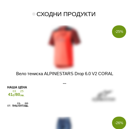
СХОДНИ ПРОДУКТИ
-25%
Вело тениска ALPINESTARS Drop 6.0 V2 CORAL
03
25
41
/80
€
лв.
71
00
54
/107
€
ЛВ.
-26%