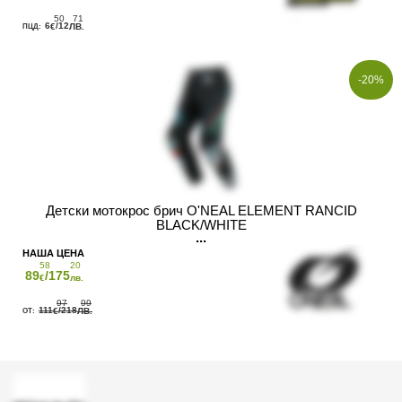
50
71
6
/12
€
ЛВ.
-20%
Детски мотокрос брич O'NEAL ELEMENT RANCID
BLACK/WHITE
58
20
89
/175
€
лв.
97
99
111
/218
€
ЛВ.