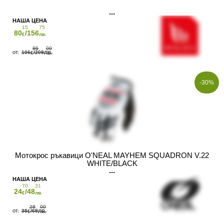
15
75
80
/156
€
лв.
86
00
106
/209
€
ЛВ.
-30%
Мотокрос ръкавици O'NEAL MAYHEM SQUADRON V.22
WHITE/BLACK
70
31
24
/48
€
лв.
28
00
35
/69
€
ЛВ.