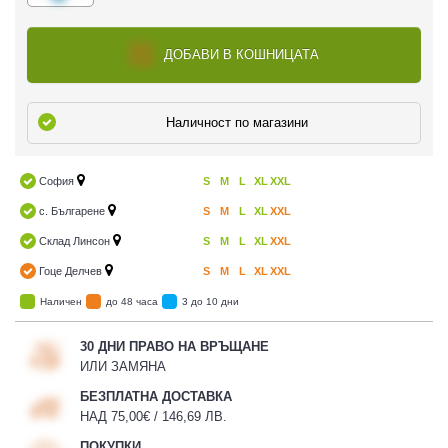
ДОБАВИ В КОШНИЦАТА
Наличност по магазини
София
S
M
L
XL
XXL
с. Българене
S
M
L
XL
XXL
Склад Линсон
S
M
L
XL
XXL
Гоце Делчев
S
M
L
XL
XXL
Наличен
до 48 часа
3 до 10 дни
30 ДНИ ПРАВО НА ВРЪЩАНЕ
ИЛИ ЗАМЯНА
БЕЗПЛАТНА ДОСТАВКА
НАД 75,00€ / 146,69 ЛВ.
ПОКУПКИ