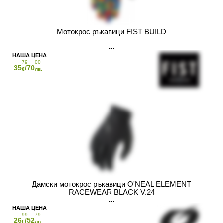
Мотокрос ръкавици FIST BUILD
79
00
35
/70
€
лв.
Дамски мотокрос ръкавици O'NEAL ELEMENT
RACEWEAR BLACK V.24
99
79
26
/52
€
лв.