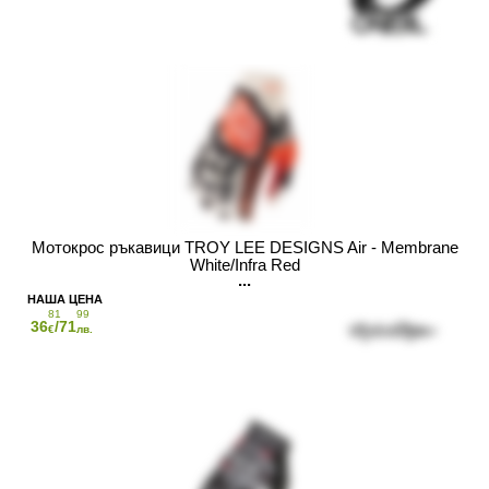
Мотокрос ръкавици TROY LEE DESIGNS Air - Membrane
White/Infra Red
81
99
36
/71
€
лв.