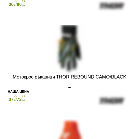
99
61
30
/60
€
лв.
Мотокрос ръкавици THOR REBOUND CAMO/BLACK
00
37
37
/72
€
лв.