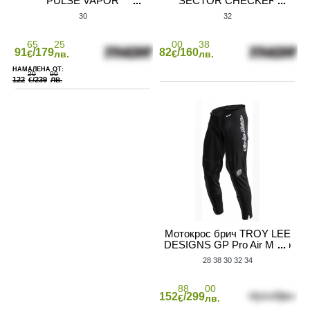
PULSE VAPOR
SECTOR CHECKER
MIDNIGHT/LEMON
GRAY/ACID
30
32
65
25
00
38
91
/179
82
/160
€
лв.
€
лв.
20
00
122
/239
€
ЛВ.
Мотокрос брич TROY LEE
DESIGNS GP Pro Air Mono
Pants - Black
28
38
30
32
34
88
00
152
/299
€
лв.