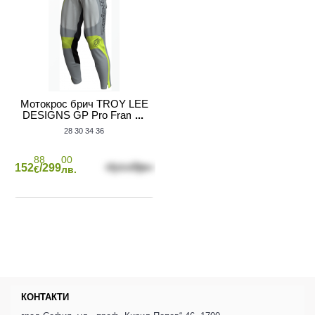
Мотокрос брич TROY LEE
DESIGNS GP Pro Frames
- Vapor/Gris
28
30
34
36
88
00
152
/299
€
лв.
КОНТАКТИ