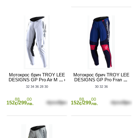
Мотокрос брич TROY LEE
Мотокрос брич TROY LEE
DESIGNS GP Pro Air Mono
DESIGNS GP Pro Frames
Pants - White
- Navy/White
32
34
36
28
30
30
32
36
88
00
88
00
152
/299
152
/299
€
лв.
€
лв.