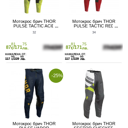
Мотокрос брич THOR
Мотокрос брич THOR
PULSE TACTIC ACID
PULSE TACTIC RED
32
34
81
75
81
75
87
/171
87
/171
€
лв.
€
лв.
09
00
09
00
117
/229
117
/229
€
ЛВ.
€
ЛВ.
-25%
Мотокрос брич THOR
Мотокрос брич THOR