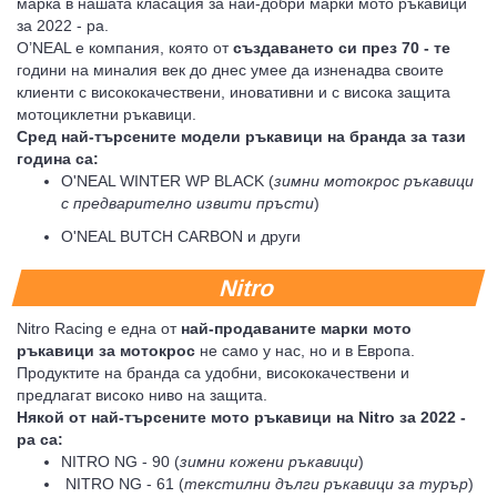
марка в нашата класация за най-добри марки мото ръкавици
за 2022 - ра.
O’NEAL е компания, която от
създаването си през 70 - те
години на миналия век до днес умее да изненадва своите
клиенти с висококачествени, иновативни и с висока защита
мотоциклетни ръкавици.
Сред най-търсените модели ръкавици на бранда за тази
година са:
O'NEAL WINTER WP BLACK (
зимни мотокрос ръкавици
с предварително извити пръсти
)
O'NEAL BUTCH CARBON и други
Nitro
Nitro Racing е една от
най-продаваните марки мото
ръкавици за мотокрос
не само у нас, но и в Европа.
Продуктите на бранда са удобни, висококачествени и
предлагат високо ниво на защита.
Някой от най-търсените мото ръкавици на Nitro за 2022 -
ра са:
NITRO NG - 90 (
зимни кожени ръкавици
)
NITRO NG - 61 (
текстилни дълги ръкавици за турър
)