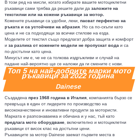
В този ред на мисли, когато избирате вашите мотоциклетни
ръкавици сами трябва да решите дали да
заложите на
текстилни или на кожени ръкавици за мотор.
Кожените ръкавици са удобни, леки,
пасват перфектно на
ръката и са устойчиви на абразия
. Но са по-скъпи като
цена и не са подходящи за всички стилове на езда.
Моделите от текстил също предлагат добра защита и комфорт
и
за разлика от кожените модели не пропускат вода
и са
по-достъпни като цена.
Минусът им е, че не са толкова издръжливи и случай на
падане най-вероятно ще се наложи да ги смените с нови.
Топ 5 на най-добрите марки мото
ръкавици за 2022 година
Dainese
Създадена
през 1968 година в Италия
, компанията бързо се
превръща в един от лидерите по производство на
висококачествени и иновативни продукти за мотористи.
Марката е разпознаваема и обичана и у нас, тъй като
предлага мото оборудване
, включително и мотоциклетни
ръкавици от висок клас на достъпни цени.
Ръкавиците за мотор Dainese заемат първите места в