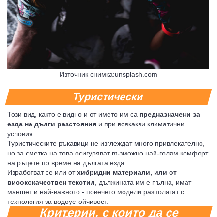
Източник снимка:unsplash.com
Туристически
Този вид, както е видно и от името им са
предназначени за
езда на дълги разстояния
и при всякакви климатични
условия.
Туристическите ръкавици не изглеждат много привлекателно,
но за сметка на това осигуряват възможно най-голям комфорт
на ръцете по време на дългата езда.
Изработват се или от
хибридни материали, или от
висококачествен текстил
, дължината им е пълна, имат
маншет и най-важното - повечето модели разполагат с
технология за водоустойчивост.
Критерии, с които да се