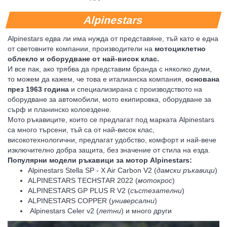
Alpinestars
Alpinestars едва ли има нужда от представяне, тъй като е една
от световните компании, производители на
мотоциклетно
облекло и оборудване от най-висок клас.
И все пак, ако трябва да представим бранда с няколко думи,
то можем да кажем, че това е италианска компания,
основана
през 1963 година
и специализирана с производството на
оборудване за автомобили, мото екипировка, оборудване за
сърф и планинско колоездене.
Мото ръкавиците, които се предлагат под марката Alpinestars
са много търсени, тъй са от най-висок клас,
високотехнологични, предлагат удобство, комфорт и най-вече
изключително добра защита, без значение от стила на езда.
Популярни модели ръкавици за мотор Alpinestars:
Alpinestars Stella SP - X Air Carbon V2 (
дамски ръкавици
)
ALPINESTARS TECHSTAR 2022 (
мотокрос
)
ALPINESTARS GP PLUS R V2 (
състезателни
)
ALPINESTARS COPPER (
универсални
)
Alpinestars Celer v2 (
летни
) и много други