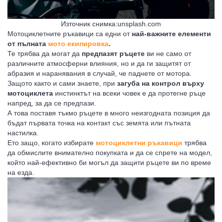
Източник снимка:unsplash.com
Мотоциклетните ръкавици са едни от
най-важните елементи
ОТОР
Н
НЕКАТЕГОРИЗИРАНИ
от пълната
мото екипировка
.
Те трябва да могат да
предпазят ръцете
ви не само от
различните атмосферни влияния, но и да ги защитят от
абразия и наранявания в случай, че паднете от мотора.
Защото както и сами знаете, при
загуба на контрол върху
мотоциклета
инстинктът на всеки човек е да протегне ръце
напред, за да се предпази.
А това поставя тъкмо ръцете в много неизгодната позиция да
бъдат първата точка на контакт със земята или пътната
 ЗА МОТОР
СПИРАЧНИ МАРКУЧИ
настилка.
Ето защо, когато избирате
мотоциклетни ръкавици
трябва
да обмислите внимателно покупката и да се спрете на модел,
който най-ефективно би могъл да защити ръцете ви по време
на езда.
ОТОРИ
СЪЕДИНИТЕЛ НА МОТОР