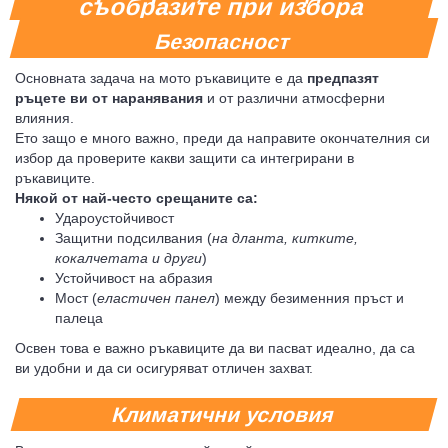
съобразите при избора
Безопасност
Основната задача на мото ръкавиците е да
предпазят
ръцете ви от наранявания
и от различни атмосферни
влияния.
Ето защо е много важно, преди да направите окончателния си
избор да проверите какви защити са интегрирани в
ръкавиците.
Някой от най-често срещаните са:
Удароустойчивост
Защитни подсилвания (
на дланта, китките,
кокалчетата и други
)
Устойчивост на абразия
Мост (
еластичен панел
) между безименния пръст и
палеца
Освен това е важно ръкавиците да ви пасват идеално, да са
ви удобни и да си осигуряват отличен захват.
Климатични условия