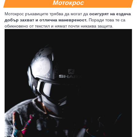
Мотокрос
Мотокрос ръкавиците трябва да могат да
осигурят на ездача
добър захват и отлична маневреност.
Поради това те са
обикновено от текстил и нямат почти никаква защита.