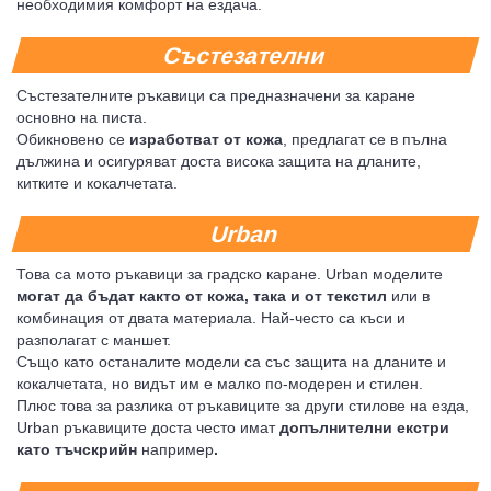
необходимия комфорт на ездача.
Състезателни
Състезателните ръкавици са предназначени за каране
основно на писта.
Обикновено се
изработват от кожа
, предлагат се в пълна
дължина и осигуряват доста висока защита на дланите,
китките и кокалчетата.
Urban
Това са мото ръкавици за градско каране. Urban моделите
могат да бъдат както от кожа, така и от текстил
или в
комбинация от двата материала. Най-често са къси и
разполагат с маншет.
Също като останалите модели са със защита на дланите и
кокалчетата, но видът им е малко по-модерен и стилен.
Плюс това за разлика от ръкавиците за други стилове на езда,
Urban ръкавиците доста често имат
допълнителни екстри
като тъчскрийн
например
.