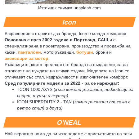
Източник снимка:unsplash.com
Icon
В сравнение с първите два бранда, Icon е млада компания.
Основана е през 2002 година в Портланд, САЩ
и е
специализирана в проектиране, производство и продажба на
каски,
панталони
, мото ръкавици,
ботуши
, брони и
аксесоари за мотор
.
Ръкавиците, които предлагат от бранда са създадени, за да
отговорят на нуждите на всички ездачи. Моделите на Icon се
отличават със стил, издръжливост и изключителен комфорт.
Сред популярните модели за 2022 - ра се нареждат:
ICON 1000 AXYS (
къси кожени ръкавици, подходящи за
спорт, турър и скутер)
ICON SUPERDUTY 2 - TAN (
зимни ръкавици от кожа в
ретро стил) и други)
O’NEAL
Най-вероятно няма да ви изненадаме с присъствието на тази