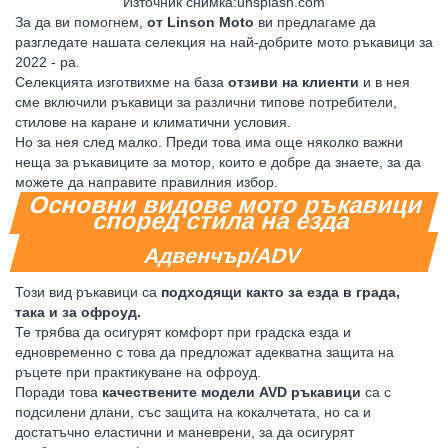
Източник снимка:unsplash.com
За да ви помогнем,
от Linson Moto
ви предлагаме да
разгледате нашата селекция на най-добрите мото ръкавици за
2022 - ра.
Селекцията изготвихме на база
отзиви на клиенти
и в нея
сме включили ръкавици за различни типове потребители,
стилове на каране и климатични условия.
Но за нея след малко. Преди това има още няколко важни
неща за ръкавиците за мотор, които е добре да знаете, за да
можете да направите правилния избор.
Основни видове мото ръкавици
според стила на езда
Адвенчър/ADV
Този вид ръкавици са
подходящи както за езда в града,
така и за офроуд.
Те трябва да осигурят комфорт при градска езда и
едновременно с това да предложат адекватна защита на
ръцете при практикуване на офроуд.
Поради това
качествените модели AVD ръкавици
са с
подсилени длани, със защита на кокалчетата, но са и
достатъчно еластични и маневрени, за да осигурят