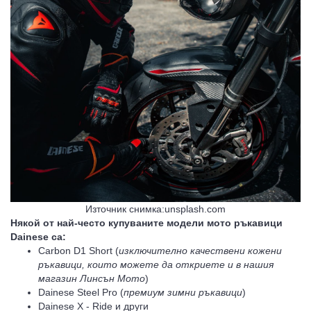
Източник снимка:unsplash.com
Някой от най-често купуваните модели мото ръкавици
Dainese са:
Carbon D1 Short (
изключително качествени кожени
ръкавици, които можете да откриете и в нашия
магазин Линсън Мото
)
Dainese Steel Pro (
премиум зимни ръкавици
)
Dainese X - Ride и други