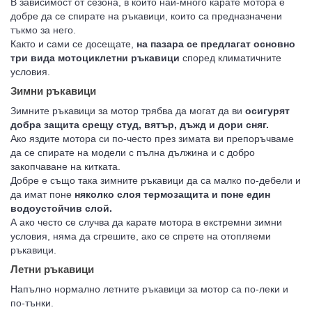
В зависимост от сезона, в който най-много карате мотора е
добре да се спирате на ръкавици, които са предназначени
тъкмо за него.
Както и сами се досещате,
на пазара се предлагат основно
три вида мотоциклетни ръкавици
според климатичните
условия.
Зимни ръкавици
Зимните ръкавици за мотор трябва да могат да ви
осигурят
добра защита срещу студ, вятър, дъжд и дори сняг.
Ако яздите мотора си по-често през зимата ви препоръчваме
да се спирате на модели с пълна дължина и с добро
закопчаване на китката.
Добре е също така зимните ръкавици да са малко по-дебели и
да имат поне
няколко слоя термозащита и поне един
водоустойчив слой.
А ако често се случва да карате мотора в екстремни зимни
условия, няма да сгрешите, ако се спрете на отопляеми
ръкавици.
Летни ръкавици
Напълно нормално летните ръкавици за мотор са по-леки и
по-тънки.