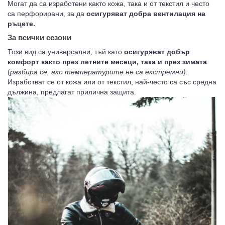
Могат да са изработени както кожа, така и от текстил и често
са перфорирани, за да
осигуряват добра вентилация на
ръцете.
За всички сезони
Този вид са универсални, тъй като
осигуряват добър
комфорт както през летните месеци, така и през зимата
(
разбира се, ако температурите не са екстремни).
Изработват се от кожа или от текстил, най-често са със средна
дължина, предлагат прилична защита.