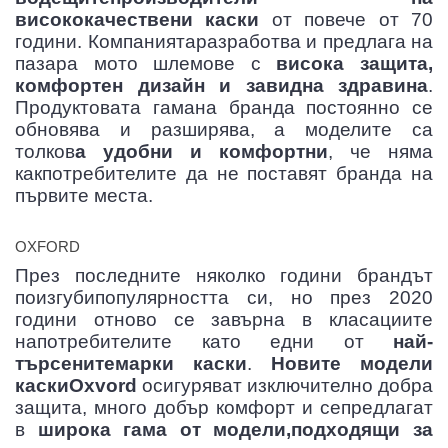
висококачествени каски
от повече от 70
години. Компаниятаразработва и предлага на
пазара мото шлемове с
висока защита,
комфортен дизайн и завидна здравина
.
Продуктовата гамана бранда постоянно се
обновява и разширява, а моделите са
толков
а удобни и комфортни
, че няма
какпотребителите да не поставят бранда на
първите места.
OXFORD
През последните няколко години брандът
поизгубипопулярността си, но през 2020
години отново се завърна в класациите
напотребителите като едни от
най-
търсенитемарки каски
.
Новите модели
каскиOxvord
осигуряват изключително добра
защита, много добър комфорт и сепредлагат
в
широка гама от модели,подходящи за