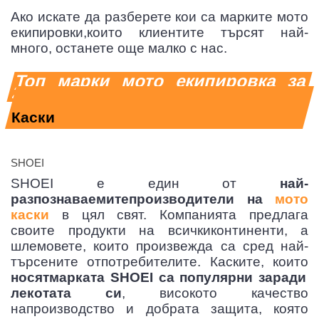
Ако искате да разберете кои са марките мото
екипировки,които клиентите търсят най-
много, останете още малко с нас.
ОТОР
Н
НЕКАТЕГОРИЗИРАНИ
Топ марки мото екипировка за
2020
Каски
SHOEI
SHOEI е един от
най-
 ЗА МОТОР
СПИРАЧНИ МАРКУЧИ
разпознаваемитепроизводители на
мото
каски
в цял свят. Компанията предлага
своите продукти на всичкиконтиненти, а
шлемовете, които произвежда са сред най-
търсените отпотребителите. Каските, които
носятмарката SHOEI са популярни заради
лекотата си
, високото качество
напроизводство и добрата защита, която
ОТОРИ
СЪЕДИНИТЕЛ НА МОТОР