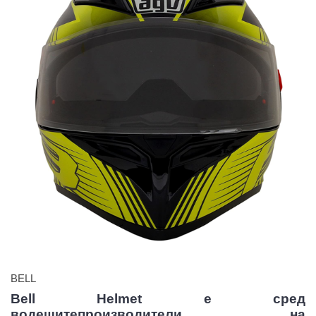
BELL
Bell Helmet е сред
водещитепроизводители на