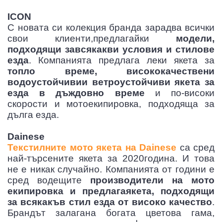
ICON
С новата си колекция бранда зарадва всички
свои клиенти,предлагайки
модели,
подходящи завсякакви условия и стилове
езда
. Компанията предлага леки якета за
топло време, висококачествени
водоустойчивии ветроустойчиви якета за
езда в дъждовно време
и по-високи
скорости и мотоекипировка, подходяща за
дълга езда.
Dainese
Текстилните мото якета на Dainese
са сред
най-търсените якета за 2020година. И това
не е никак случайно. Компанията от години е
сред водещите
производители на мото
екипировка и предлагаякета, подходящи
за всякакъв стил езда от високо качество
.
Брандът залагана богата цветова гама,