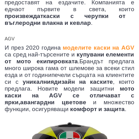
предоставят на ездачите. Компанията е
еднаот първите в света, които
произвеждаткаски с черупки от
въглеродни влакна и кевлар
.
AGV
И през 2020 година
моделите каски на AGV
АТЕЛ НА МОТОР
са сред най-търсените и
купувани елементи
от мото екипировката
.Брандът предлага
много широка гама от шлемове за всеки стил
езда и от годинипечели сърцата на клиентите
си с
уникалниядизайн на каските
, които
предлага. Новите модели защитни
мото
каски на AGV се отличават с
ярки,авангардни цветове
и множество
функции, осигуряващи
комфорт и защита
.