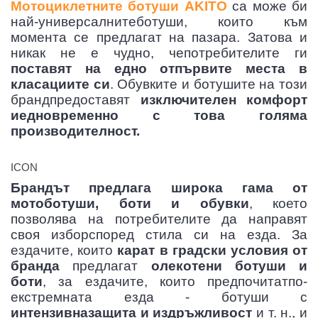
Мотоциклетните ботуши AKITO
са може би
най-универсалнитеботуши, които към
момента се предлагат на пазара. Затова и
никак не е чудно, чепотребителите ги
поставят на едно отпървите места в
класациите си
. Обувките и ботушите на този
брандпредоставят
изключителен комфорт
иедновременно с това голяма
производителност.
ICON
Брандът предлага широка гама от
мотоботуши, боти и обувки
, което
позволява на потребителите да направят
своя изборспоред стила си на езда. За
ездачите, които
карат в градски условия от
бранда
предлагат
олекотени ботуши и
боти
, за ездачите, които предпочитатпо-
екстремната езда - ботуши с
интензивназащита и издръжливост
и т. н., и