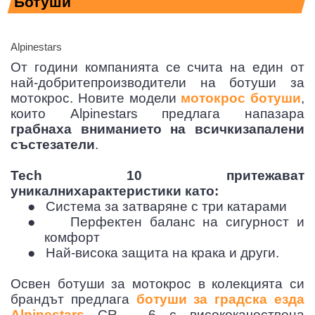
Ботуши
Alpinestars
От години компанията се счита на един от
най-добритепроизводители на ботуши за
мотокрос. Новите модели
мотокрос ботуши
,
които Alpinestars предлага напазара
грабнаха вниманието на всичкизапалени
състезатели
.
Tech 10 притежават
уникалнихарактеристики като:
●
Система за затваряне с три катарами
●
Перфектен баланс на сигурност и
комфорт
●
Най-висока защита на крака и други.
Освен ботуши за мотокрос в колекцията си
брандът предлага
ботуши за градска езда
Alpinestars
CR - 6 с висококачествена