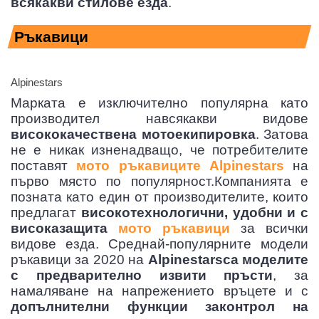
всякакви стилове езда
.
Ръкавици
Alpinestars
Марката е изключително популярна като
производител навсякакви видове
висококачествена мотоекипировка
. Затова
не е никак изненадващо, че потребителите
поставят
мото ръкавиците Alpinestars
на
първо място по популярност.Компанията е
позната като един от производителите, които
предлагат
високотехнологични, удобни и с
високазащита
мото ръкавици
за всички
видове езда. Среднай-популярните модели
ръкавици за 2020 на
Alpinestarsса моделите
с предварително извити пръсти
, за
намаляване на напрежението връцете и с
допълнителни функции законтрол на