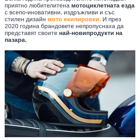
приятно любителитена
мотоциклетната езда
с всепо-иновативни, издръжливи и със
стилен дизайн
мото екипировки
. И през
2020 година брандовете непропуснаха да
представят своите
най-новипродукти на
пазара.
Е
СОАРИ
МОТО РАДИАТОРИ
СИГУРНОСТ
РЪКАВИЦИ MTB/ВЕЛО
ЛО
МОТОКРОС ПЛАСТМАСИ
СТОЙКИ