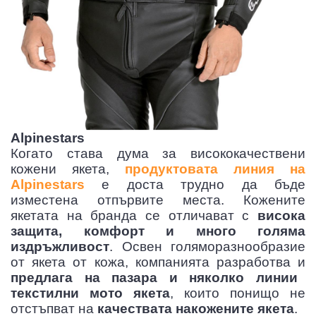
Alpinestars
Когато става дума за висококачествени
кожени якета,
продуктовата линия на
Alpinestars
е доста трудно да бъде
изместена отпървите места. Кожените
якетата на бранда се отличават с
висока
защита, комфорт и много голяма
издръжливост
. Освен голяморазнообразие
от якета от кожа, компанията разработва и
предлага на пазара и няколко линии
текстилни мото якета
, които понищо не
отстъпват на
качествата накожените якета
.