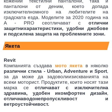
кожении текстилни панталони, така и
панталони от деним, което допада
изключителномного на любителите на
градската езда. Моделите за 2020 година на
A - PRO сеотличават с
отлични
защитнихарактеристики, удобни джобове
и подсилена защита на проблемните зони.
Якета
Revit
Компанията създава
мото якета
в няколко
различни стила - Urban, Adventure и Sport
,
за да може да задоволиизискванията на
всеки моторист. Продуктите, които носят тази
марка се
отличават с изключителна
здравина, удобен икомфортен дизайн
,
отличнаводонепропускливост и
ветроустойчивост.