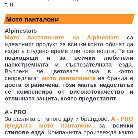
т. н.
Мото панталони
Alpinestars
Мото панталоните на Alpinestars
са
идеалният продукт за всички,които обичат да
яздят в студено време или през нощта. Те са
подходящи и за всички любители
наекстремната и състезателната езда
.
Въпреки, че цветовата гама, в която
сепредлагат
мото панталоните
на бранда е
доста ограничена, този малък недостатък
се компенсира от високотокачество и
отличната защита, която предоставят.
A - PRO
За разлика от много други брандове,
A - PRO
предлага мото панталони
за всички
стилове езда
. Компанията произвежда както