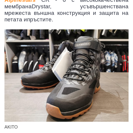
мембранаDrystar, усъвършенствана
мрежеста външна конструкция и защита на
петата ипръстите.
AKITO