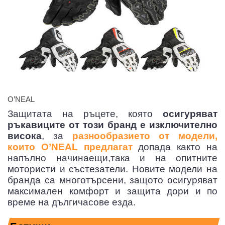
O’NEAL
Защитата на ръцете, която
осигуряват
ръкавиците от този бранд е изключително
висока
, за
разнообразието от модели,
които O’NEAL предлагат
допада както на
напълно начинаещи,така и на опитните
мотористи и състезатели. Новите модели на
бранда са многотърсени, защото осигуряват
максимален комфорт и защита дори и по
време на дългичасове езда.