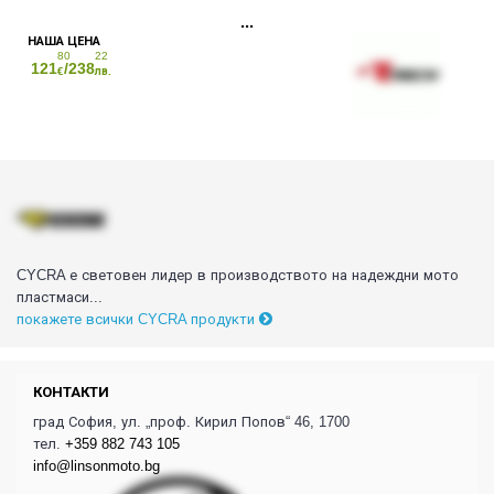
80
22
121
/238
€
лв.
CYCRA е световен лидер в производството на надеждни мото
пластмаси...
покажете всички CYCRA продукти
КОНТАКТИ
град София, ул. „проф. Кирил Попов“ 46, 1700
тел.
+359 882 743 105
info@linsonmoto.bg