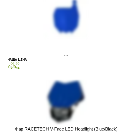
00
00
0
/0
€
лв.
Фар RACETECH V-Face LED Headlight (Blue/Black)