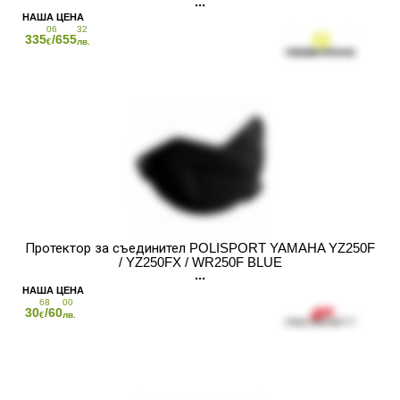
06
32
335
/655
€
лв.
Протектор за съединител POLISPORT YAMAHA YZ250F
/ YZ250FX / WR250F BLUE
68
00
30
/60
€
лв.