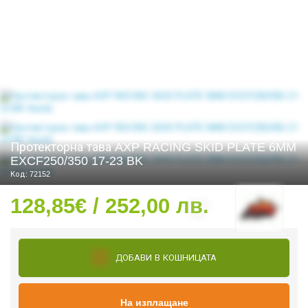
СТИ
Протекторна тава AXP RACING SKID PLATE 6MM
EXCF250/350 17-23 BK
Код: 72152
128,85€ / 252,00 лв.
ДОБАВИ В КОШНИЦАТА
На изплащане
УРО ЕКИПИРОВКА