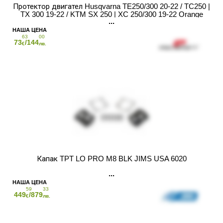
Протектор двигател Husqvarna TE250/300 20-22 / TC250 |
TX 300 19-22 / KTM SX 250 | XC 250/300 19-22 Orange
63
00
73
/144
€
лв.
Капак TPT LO PRO M8 BLK JIMS USA 6020
59
33
449
/879
€
лв.