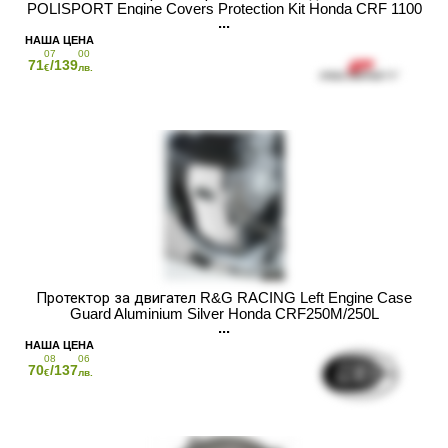
POLISPORT Engine Covers Protection Kit Honda CRF 1100
L AFRICA TWIN 20-23
07
00
71
/139
€
лв.
Протектор за двигател R&G RACING Left Engine Case
Guard Aluminium Silver Honda CRF250M/250L
08
06
70
/137
€
лв.