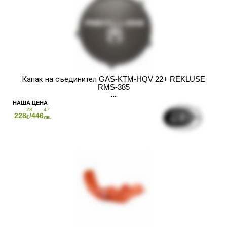
Капак на съединител GAS-KTM-HQV 22+ REKLUSE
RMS-385
28
47
228
/446
€
лв.