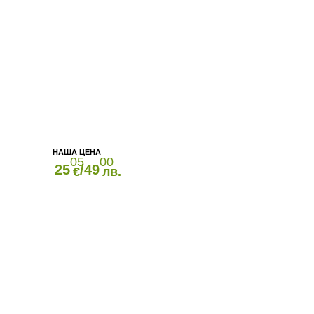
05
00
25
/49
€
лв.