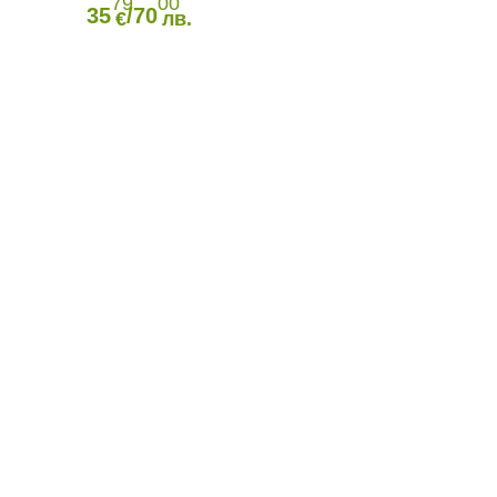
79
00
35
/70
€
лв.