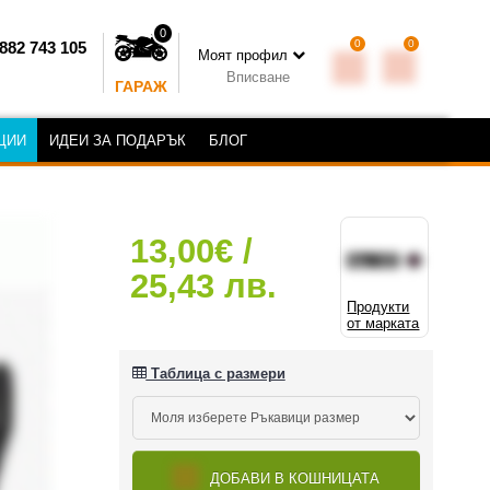
0
0
0
882 743 105
Моят профил
Вписване
ГАРАЖ
ЦИИ
ИДЕИ ЗА ПОДАРЪК
БЛОГ
13,00€ /
25,43 лв.
Продукти
от марката
Таблица с размери
ДОБАВИ В КОШНИЦАТА