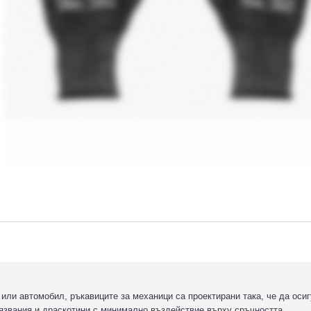
 или автомобил, ръкавиците за механици са проектирани така, че да оси
язвания и драскотини с минимално въздействие върху сръчността.