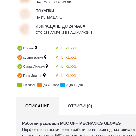
НАД 75,00€ / 146,69 ЛВ.
ПОКУПКИ
НА ИЗПЛАЩАНЕ
ИЗПРАЩАНЕ ДО 24 ЧАСА
СТОКИ НАЛИЧНИ В НАШ МАГАЗИН
София
M
L
XL
XXL
с. Българене
M
L
XL
XXL
Склад Линсон
M
L
XL
XXL
Гоце Делчев
M
L
XL
XXL
Наличен
до 48 часа
3 до 10 дни
ОПИСАНИЕ
ОТЗИВИ (0)
Работни ръкавици MUC-OFF MECHANICS GLOVES
Перфектни за всеки, който работи по велосипед, мотоциклет
на ръката пълен 360° комфорт и защита срещу повечето пор