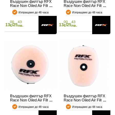
Въздушен филтър RFX
Въздушен филтър RFX
Race Non Oiled Air Filter
Race Non Oiled Air Filter
GASGAS MC 85 21-24 /
GASGAS TXT
Изпращаме до 48 часа
Изпращаме до 48 часа
HUSQ TC 85 18-24 / KTM
SX 85 18-24
00
43
00
43
13
/25
13
/25
€
лв.
€
лв.
Въздушен филтър RFX
Въздушен филтър RFX
Race Non Oiled Air Filter
Race Non Oiled Air Filter
Honda CRF 150F/R
HONDA CRF 250 R 20-21
Изпращаме до 48 часа
Изпращаме до 48 часа