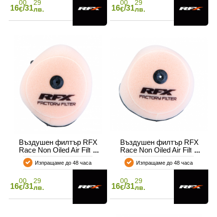
00
29
00
29
16
/31
16
/31
€
лв.
€
лв.
Въздушен филтър RFX
Въздушен филтър RFX
Race Non Oiled Air Filter
Race Non Oiled Air Filter
KTM 125/200/250/300 08-
KTM SX 125/200 EXC 250
Изпращаме до 48 часа
Изпращаме до 48 часа
11
00
29
00
29
16
/31
16
/31
€
лв.
€
лв.