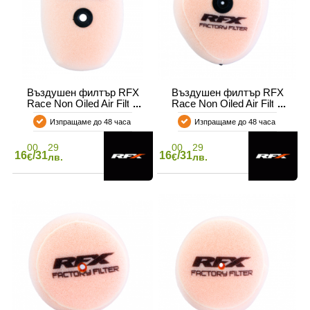
Въздушен филтър RFX
Въздушен филтър RFX
Race Non Oiled Air Filter
Race Non Oiled Air Filter
KTM/HUSQ/GASGAS 65
KX 450F 16-18 250F 17-20
Изпращаме до 48 часа
Изпращаме до 48 часа
00
29
00
29
16
/31
16
/31
€
лв.
€
лв.