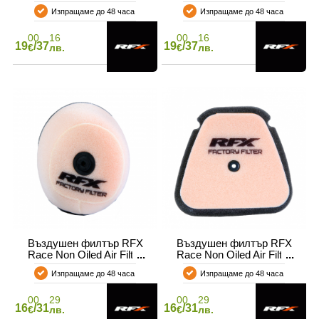
KX 80/85 Bigwheel
RM 125/250 04-08 / RM-Z
Изпращаме до 48 часа
Изпращаме до 48 часа
250 07-18
00
16
00
16
19
/37
19
/37
€
лв.
€
лв.
Въздушен филтър RFX
Въздушен филтър RFX
Race Non Oiled Air Filter
Race Non Oiled Air Filter
Sherco SE SE-F
WR 250/450F 20-24
Изпращаме до 48 часа
Изпращаме до 48 часа
00
29
00
29
16
/31
16
/31
€
лв.
€
лв.