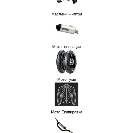
Маслени Филтри
ОТОР
Н
НЕКАТЕГОРИЗИРАНИ
Мото генерации
 ЗА МОТОР
СПИРАЧНИ МАРКУЧИ
Мото гуми
Мото Екипировка
ОТОРИ
СЪЕДИНИТЕЛ НА МОТОР