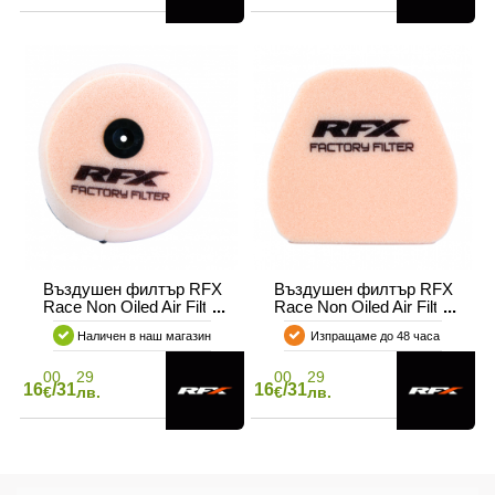
Въздушен филтър RFX
Въздушен филтър RFX
Race Non Oiled Air Filter
Race Non Oiled Air Filter
YZ 125 2000-25 / YZ 250
YZ 450F 10-13
Наличен в наш магазин
Изпращаме до 48 часа
2000-25
00
29
00
29
16
/31
16
/31
€
лв.
€
лв.