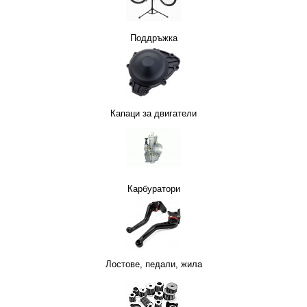
Поддръжка
Капаци за двигатели
Е
СОАРИ
МОТО РАДИАТОРИ
СИГУРНОСТ
РЪКАВИЦИ MTB/ВЕЛО
Карбуратори
ЛО
МОТОКРОС ПЛАСТМАСИ
СТОЙКИ
Лостове, педали, жила