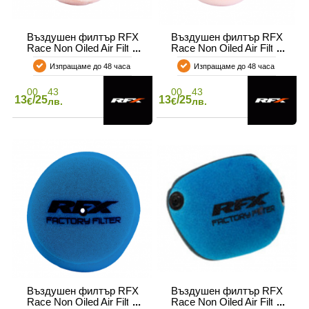
Въздушен филтър RFX
Въздушен филтър RFX
Race Non Oiled Air Filter
Race Non Oiled Air Filter
KX 65 00-25
KX 80
Изпращаме до 48 часа
Изпращаме до 48 часа
00
43
00
43
13
/25
13
/25
€
лв.
€
лв.
Въздушен филтър RFX
Въздушен филтър RFX
Race Non Oiled Air Filter
Race Non Oiled Air Filter