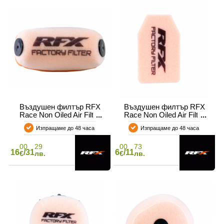
Въздушен филтър RFX
Въздушен филтър RFX
Race Non Oiled Air Filter
Race Non Oiled Air Filter
KTM SX 50
KTM/HUSQ/GASGAS 50
Изпращаме до 48 часа
Изпращаме до 48 часа
00
29
00
73
16
/31
6
/11
€
лв.
€
лв.