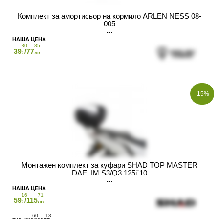
Комплект за амортисьор на кормило ARLEN NESS 08-
005
80
85
39
/77
€
лв.
-15%
Монтажен комплект за куфари SHAD TOP MASTER
DAELIM S3/Q3 125i´10
16
71
59
/115
€
лв.
60
13