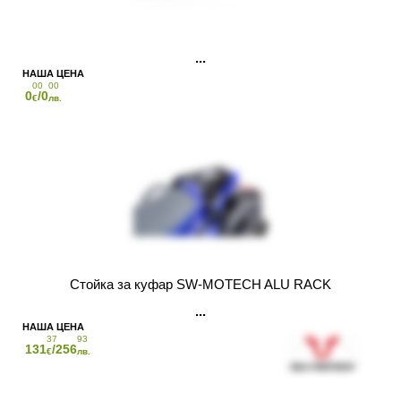
00
00
0
/0
€
лв.
Стойка за куфар SW-MOTECH ALU RACK
37
93
131
/256
€
лв.