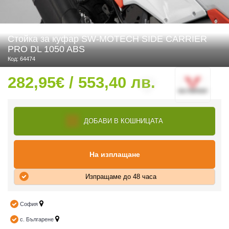
Стойка за куфар SW-MOTECH SIDE CARRIER
 ЧАСТИ
PRO DL 1050 ABS
Код: 64474
282,95€ / 553,40 лв.
ДОБАВИ В КОШНИЦАТА
На изплащане
Изпращаме до 48 часа
София
с. Българене
ДУРО ЕКИПИРОВКА