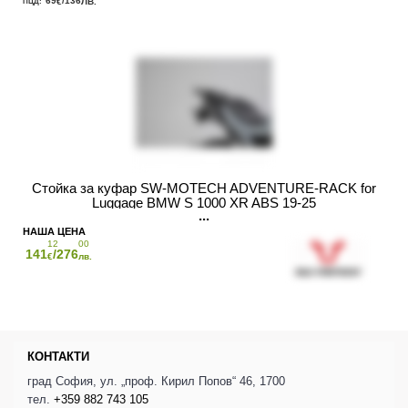
69
/136
€
ЛВ.
Стойка за куфар SW-MOTECH ADVENTURE-RACK for
Luggage BMW S 1000 XR ABS 19-25
12
00
141
/276
€
лв.
КОНТАКТИ
град София, ул. „проф. Кирил Попов“ 46, 1700
тел.
+359 882 743 105