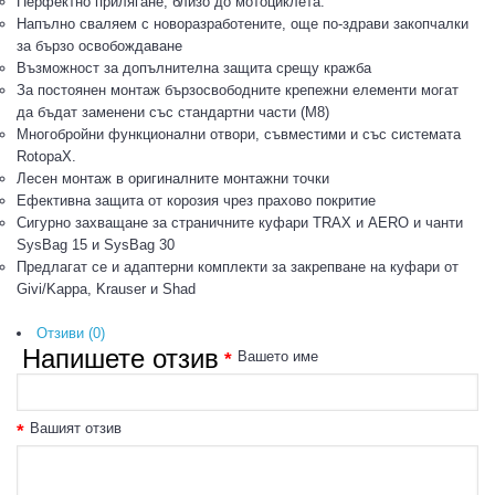
Перфектно прилягане, близо до мотоциклета.
Напълно сваляем с новоразработените, още по-здрави закопчалки
за бързо освобождаване
Възможност за допълнителна защита срещу кражба
За постоянен монтаж бързосвободните крепежни елементи могат
да бъдат заменени със стандартни части (M8)
Многобройни функционални отвори, съвместими и със системата
RotopaX.
Лесен монтаж в оригиналните монтажни точки
Ефективна защита от корозия чрез прахово покритие
Сигурно захващане за страничните куфари TRAX и AERO и чанти
SysBag 15 и SysBag 30
Предлагат се и адаптерни комплекти за закрепване на куфари от
Givi/Kappa, Krauser и Shad
Отзиви (0)
Напишете отзив
Вашето име
Вашият отзив