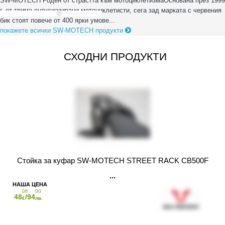
SW-MOTECH Роден от страстта към мотоциклетизмаОснована през 1999
г. от трима ентусиазирани мотоциклетисти, сега зад марката с червения
бик стоят повече от 400 ярки умове...
покажете всички SW-MOTECH продукти
СХОДНИ ПРОДУКТИ
Стойка за куфар SW-MOTECH STREET RACK CB500F
06
00
48
/94
€
лв.