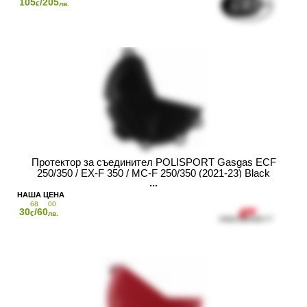
105
/205
€
лв.
Протектор за съединител POLISPORT Gasgas ECF
250/350 / EX-F 350 / MC-F 250/350 (2021-23) Black
68
00
30
/60
€
лв.