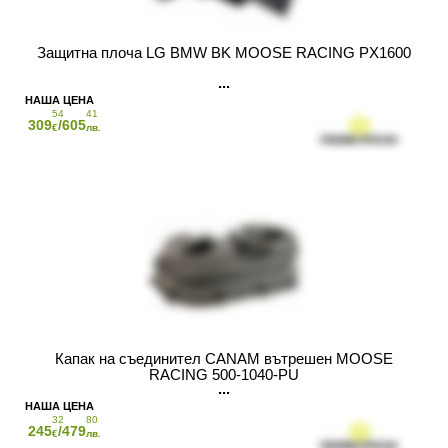
Защитна плоча LG BMW BK MOOSE RACING PX1600
54
41
309
/605
€
лв.
Капак на съединител CANAM вътрешен MOOSE
RACING 500-1040-PU
32
80
245
/479
€
лв.