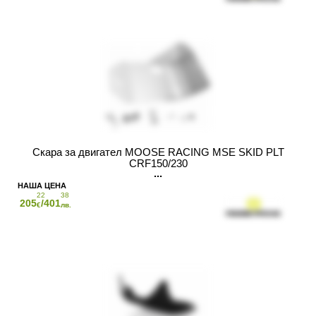
Скара за двигател MOOSE RACING MSE SKID PLT
CRF150/230
22
38
205
/401
€
лв.