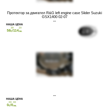
Протектор за двигател R&G left engine case Slider Suzuki
GSX1400 02-07
39
20
58
/114
€
лв.
00
00
0
/0
€
лв.