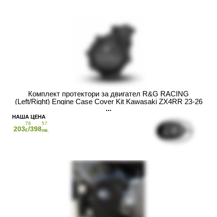
Комплект протектори за двигател R&G RACING
(Left/Right) Engine Case Cover Kit Kawasaki ZX4RR 23-26
78
57
203
/398
€
лв.