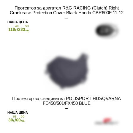
Протектор за двигател R&G RACING (Clutch) Right
Crankcase Protection Cover Black Honda CBR600F 11-12
40
53
119
/233
€
лв.
Протектор за съединител POLISPORT HUSQVARNA
FE450/501/FX450 BLUE
68
00
30
/60
€
лв.