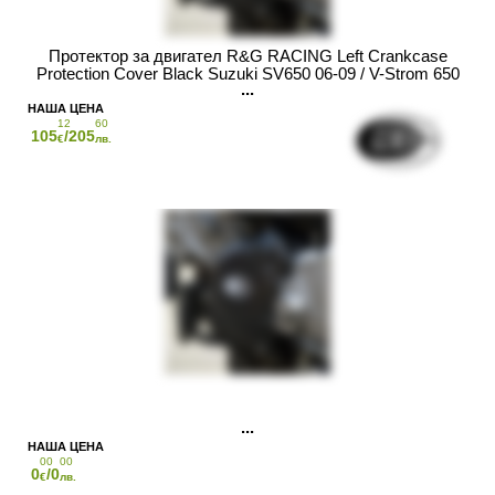
Протектор за двигател R&G RACING Left Crankcase
Protection Cover Black Suzuki SV650 06-09 / V-Strom 650
04-11
12
60
105
/205
€
лв.
00
00
0
/0
€
лв.