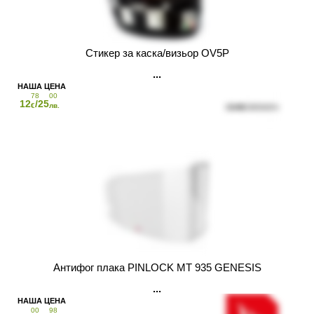
Стикер за каска/визьор OV5P
78
00
12
/25
€
лв.
Антифог плака PINLOCK MT 935 GENESIS
00
98