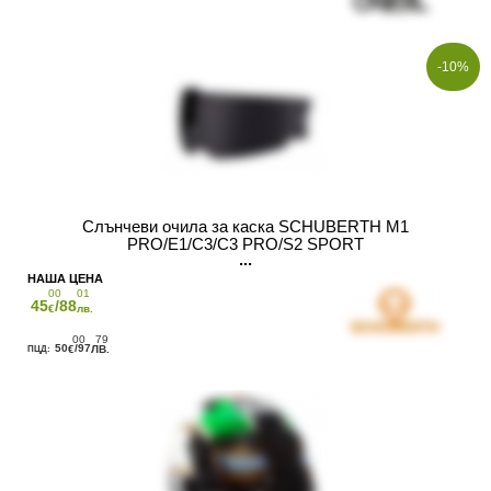
-10%
Слънчеви очила за каска SCHUBERTH M1
PRO/E1/C3/C3 PRO/S2 SPORT
00
01
45
/88
€
лв.
00
79
50
/97
€
ЛВ.