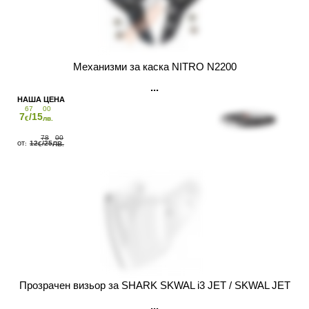
Механизми за каска NITRO N2200
67
00
7
/15
€
лв.
78
00
12
/25
€
ЛВ.
Прозрачен визьор за SHARK SKWAL i3 JET / SKWAL JET