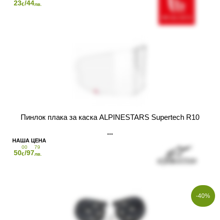
23
/44
€
лв.
Пинлок плака за каска ALPINESTARS Supertech R10
00
79
50
/97
€
лв.
-40%