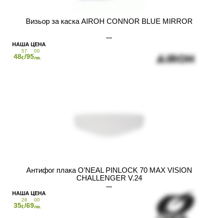
Визьор за каска AIROH CONNOR BLUE MIRROR
57
00
48
/95
€
лв.
Антифог плака O'NEAL PINLOCK 70 MAX VISION
CHALLENGER V.24
28
00
35
/69
€
лв.