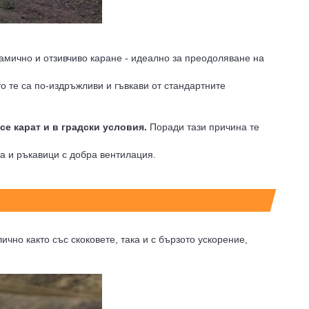
амично и отзивчиво каране - идеално за преодоляване на
то те са по-издръжливи и гъвкави от стандартните
се карат и в градски условия.
Поради тази причина те
та и ръкавици с добра вентилация.
ично както със скоковете, така и с бързото ускорение,