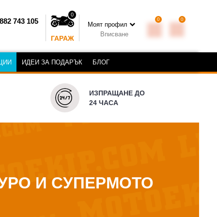
0
0
0
882 743 105
Моят профил
Вписване
ГАРАЖ
ЦИИ
ИДЕИ ЗА ПОДАРЪК
БЛОГ
ИЗПРАЩАНЕ ДО
24 ЧАСА
ДУРО И СУПЕРМОТО