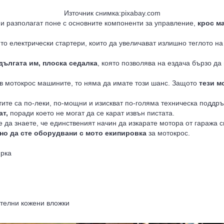
Източник снимка:pixabay.com
и и разполагат поне с основните компоненти за управление,
крос м
ито електрически стартери, които да увеличават излишно теглото на
дългата им, плоска седалка
, която позволява на ездача бързо да
т в мотокрос машините, то няма да имате този шанс. Защото
тези м
тите са по-леки, по-мощни и изискват по-голяма техническа поддръ
ат,
поради което не могат да се карат извън пистата.
е да знаете, че единственият начин да изкарате мотора от гаража 
но да сте оборудвани с мото екипировка
за мотокрос.
ирка
ителни кожени вложки