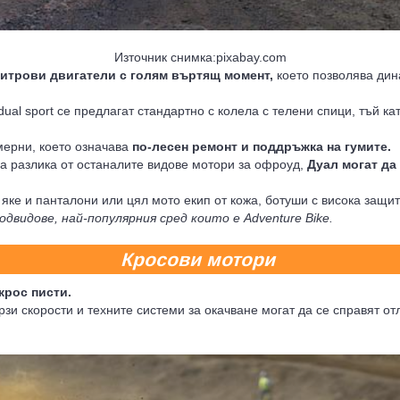
Източник снимка:pixabay.com
итрови двигатели с голям въртящ момент,
което позволява дин
ual sport се предлагат стандартно с колела с телени спици, тъй ка
амерни, което означава
по-лесен ремонт и поддръжка на гумите.
а разлика от останалите видове мотори за офроуд,
Дуал могат да 
, яке и панталони или цял мото екип от кожа, ботуши с висока защи
подвидове, най-популярния сред които е
Adventure Bike.
Кросови мотори
крос писти.
зи скорости и техните системи за окачване могат да се справят отл