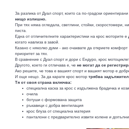
За разлика от Дуал спорт, които са по-градски ориентиран
нищо излишно.
При тях няма огледала, светлини, стойки, скоростомери, н
писта.
Една от отличителните характеристики на крос моторите е
когато навлиза в завой.
Казано с няколко думи - ако очаквате да откриете комфор
приоритет за тях.
В сравнение с Дуал спорт и дори с Ендуро, крос мотоцикле
Другото, което ги отличава е, че
не могат да се регистрир
Ако решите, че това е вашият спорт и вашият мотор е добр
И още нещо. За да карате крос мотор
трябва задължител
Тя от своя страна включва:
специална каска за крос с издължена брадичка и коз
очила
ботуши с формована защита
ръкавици с добра вентилация
крос блуза от специална материя
панталони с предварително извити колене и допълн