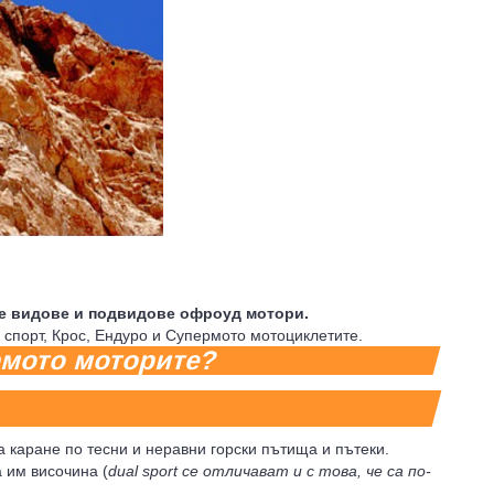
е видове и подвидове офроуд мотори.
спорт, Крос, Ендуро и Супермото мотоциклетите.
ермото моторите?
а каране по тесни и неравни горски пътища и пътеки.
 им височина (
dual sport се отличават и с това, че са по-