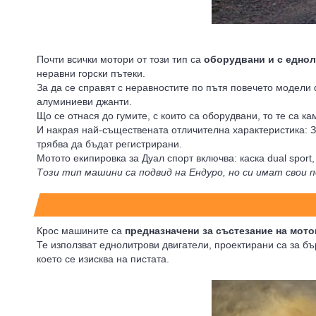
Почти всички мотори от този тип са
оборудвани и с еднол
неравни горски пътеки.
За да се справят с неравностите по пътя повечето модели d
алуминиеви джанти.
Що се отнася до гумите, с които са оборудвани, то те са к
И накрая най-съществената отличителна характеристика: З
трябва да бъдат регистрирани.
Мотото екипировка за Дуал спорт включва: каска dual sport
Този тип машини са подвид на Ендуро, но си имат свои 
Крос машините са
предназначени за състезание на мото
Те използват еднолитрови двигатели, проектирани са за бър
което се изисква на пистата.