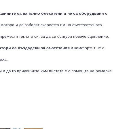
ашините са напълно олекотени и не са оборудвани с
 мотора и да забавят скоростта им на състезателната
 премести теглото си, за да си осигури повече сцепление,
отори са създадени за състезания
и комфортът не е
жка.
си и да го придвижите към пистата е с помощта на ремарке.