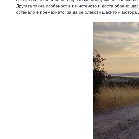
Другата тяхна особеност е изчистеното и доста обрано шас
останало е премахнато, за да се олекоти шасито и мотора