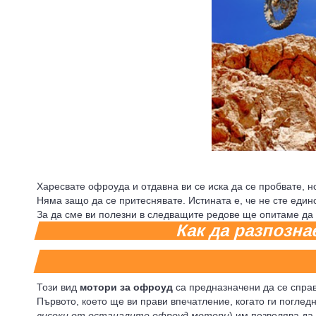
Харесвате офроуда и отдавна ви се иска да се пробвате, н
Няма защо да се притеснявате. Истината е, че не сте един
За да сме ви полезни в следващите редове ще опитаме да 
Как да разпозна
Този вид
мотори за офроуд
са предназначени да се справ
Първото, което ще ви прави впечатление, когато ги поглед
високи от останалите офроуд мотори
) им позволява да