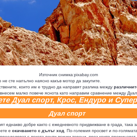
Източник снимка:pixabay.com
о не сте напълно наясно какъв мотор да закупите.
ствените, които им е трудно да направят разлика между
различнит
внесем малко повече яснота като направим сравнение между Дуал 
ете Дуал спорт, Крос, Ендуро и Суп
Дуал спорт
ят еднакво добре както с ежедневното придвижване в града, така з
нете е
окачването с дълъг ход
. По-големия просвет и по-голямата
 преодоляват с лекота почти всички терени, през които преминават.