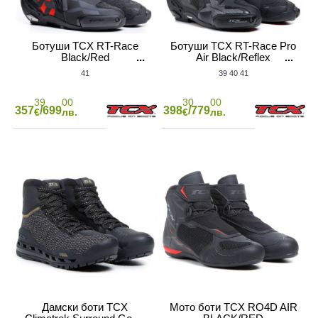
Ботуши TCX RT-Race
Ботуши TCX RT-Race Pro
Black/Red
Air Black/Reflex
41
39
40
41
39
00
30
00
357
/699
398
/779
€
лв.
€
лв.
Дамски боти TCX
Мото боти TCX RO4D AIR