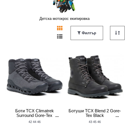
Детска мотокрос екипировка
НИ
ИРОВКА - АКСЕСОАРИ/РЕЗЕРВНИ ЧАСТИ
ГАТЕЛИ
ЛИ, ЖИЛА
О
МОТО ЯКЕТА
МОТОКРОС КАСКИ
КАРБУРАТОРИ
МОТО БАГАЖ
ОБУВКИ MTB/ВЕЛО
ПРОМО ПАКЕТИ
Филтър
ЛА
О
РАЗПРОДАЖБА
МОТОКРОС ПРОТЕКТОРИ
МАСЛЕНИ ФИЛТРИ
МОТО СВЕТЛИНИ
ПАНТАЛОНИ MTB/ВЕЛО
Боти TCX Climatrek
Ботуши TCX Blend 2 Gore-
Surround Gore-Tex
Tex Black
Black/Grey
42
44
46
43
45
46
АВИЦИ
ИИ
ВТОРА УПОТРЕБА
РАЗПРОДАЖБА МОТОКРОС/ЕНДУРО ЕКИПИРОВКА
МОТО ГУМИ
ОГЛЕДАЛА
ПРОТЕКТОРИ ЗА КОЛЕЛО