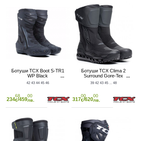
ОТОР
Н
НЕКАТЕГОРИЗИРАНИ
Ботуши TCX Boot S-TR1
Ботуши TCX Clima 2
WP Black
Surround Gore-Tex
Black/Dark Grey
 ЗА МОТОР
СПИРАЧНИ МАРКУЧИ
42
43
44
45
46
39
42
43
45
...
48
68
00
00
00
234
/459
317
/620
€
лв.
€
лв.
ОТОРИ
СЪЕДИНИТЕЛ НА МОТОР