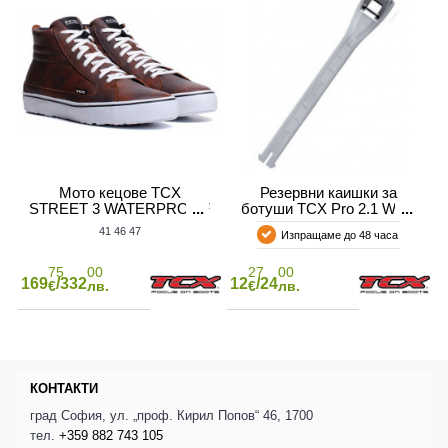
Мото кецове TCX
Резервни каишки за
STREET 3 WATERPROOF
ботуши TCX Pro 2.1 WHT
Brown/White
20cm
41
46
47
Изпращаме до 48 часа
75
00
27
00
169
/332
12
/24
€
лв.
€
лв.
КОНТАКТИ
град София, ул. „проф. Кирил Попов“ 46, 1700
тел.
+359 882 743 105