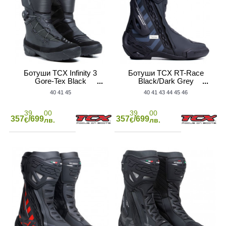
Ботуши TCX Infinity 3
Ботуши TCX RT-Race
Gore-Tex Black
Black/Dark Grey
АТЕЛ НА МОТОР
40
41
45
40
41
43
44
45
46
39
00
39
00
357
/699
357
/699
€
лв.
€
лв.