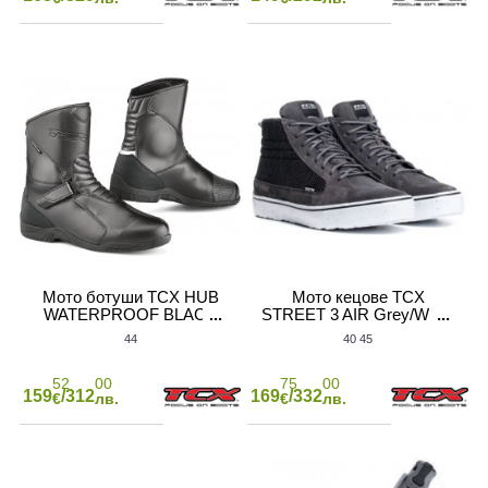
Мото ботуши TCX HUB
Мото кецове TCX
WATERPROOF BLACK
STREET 3 AIR Grey/White
44
40
45
52
00
75
00
159
/312
169
/332
€
лв.
€
лв.