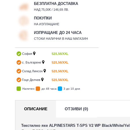
БЕЗПЛАТНА ДОСТАВКА
НАД 75,00€ / 146,69 ЛВ.
ПОКУПКИ
НА ИЗПЛАЩАНЕ
ИЗПРАЩАНЕ ДО 24 ЧАСА
СТОКИ НАЛИЧНИ В НАШ МАГАЗИН
София
52/L
56/XXL
с. Българене
52/L
56/XXL
Склад Линсон
52/L
56/XXL
Гоце Делчев
52/L
56/XXL
Наличен
до 48 часа
3 до 10 дни
ОПИСАНИЕ
ОТЗИВИ (0)
Текстилно яке ALPINESTARS T-SPS V2 WP Black/White/Yel