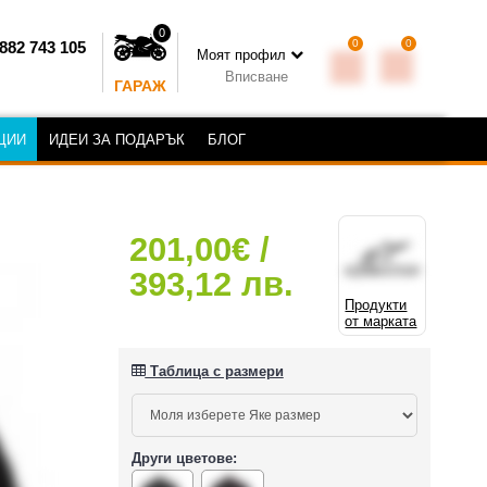
0
0
0
882 743 105
Моят профил
Вписване
ГАРАЖ
ЦИИ
ИДЕИ ЗА ПОДАРЪК
БЛОГ
201,00€ /
393,12 лв.
Продукти
от марката
Таблица с размери
Други цветове: