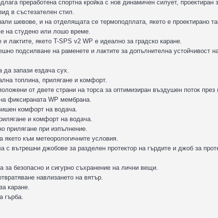
лага преработена спортна кройка с нов динамичен силует, проектиран з
ид в състезателен стил.
али шевове, и на отделящата се термоподплата, якето е проектирано та
ме на студено или лошо време.
 и лактите, якето T-SPS v2 WP е идеално за градско каране.
ешно подсилване на раменете и лактите за допълнителна устойчивост н
 да запази ездача сух.
мална топлина, прилягане и комфорт.
положени от двете страни на торса за оптимизиран въздушен поток през 
я на фиксираната WP мембрана.
вишен комфорт на водача.
рилягане и комфорт на водача.
но прилягане при изпълнение.
а якето към метеорологичните условия.
 с вътрешни джобове за разделен протектор на гърдите и джоб за прот
а за безопасно и сигурно съхранение на лични вещи.
отвратяване навлизането на вятър.
за каране.
а гърба.