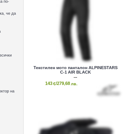
а по-
ка, че да
а
всички
Текстилен мото панталон ALPINESTARS
C-1 AIR BLACK
143
/279,68
€
лв.
ектор на