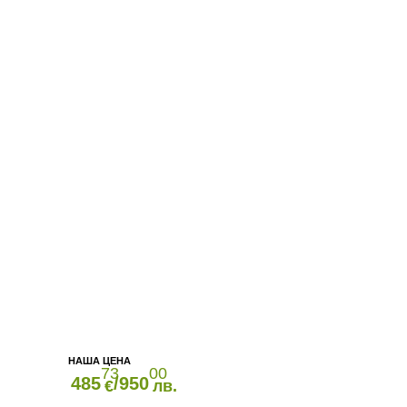
73
00
485
/950
€
лв.