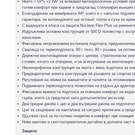
Якето T-SPS v2 WP за всякакви метеорологични условия пред
голям комфорт при каране и предлагащ стилизиран външен в
Благодарение на мембраната WP, която е с напълно подлепн
гарантира, че колоездачите ще останат топли и сухи по вре
С водещата в класа си защита Nucleon Flex Plus на раменете
Издръжлива основна конструкция от 600 D полиестер с вътр
износване.
Фиксирана непромокаема вътрешна подплата, предназначена
Сваляща се термоподплата, 80 г тяло, 80 г ръкави, за опти
Директни вентилационни отвори с ципове, стратегически раз
слоеве, когато са отворени, и за осигуряване на вентилаци
Нископрофилна конструкция на яката с мека подплата за по
Предварително извита конструкция на ръкавите за спортно п
Регулиране на обема на маншетите и талията за оптимизира
Подвижната термоподплата позволява на ездача да адаптир
Фиксирана мрежеста подплата за повишен комфорт на водача
гърба, които се предлагат като допълнителен аксесоар.
Два предни джоба с цип и два вътрешни джоба на подплатат
Цип за свързване на панталона за сигурно прилягане и пред
Удължен гръб за по-голямо покритие и комфорт при позиция 
Нови кантове и светлоотразителни детайли в долната част н
Защита: