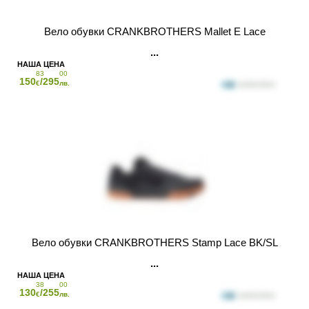
Вело обувки CRANKBROTHERS Mallet E Lace
83
00
150
/295
€
лв.
Вело обувки CRANKBROTHERS Stamp Lace BK/SL
38
00
130
/255
€
лв.