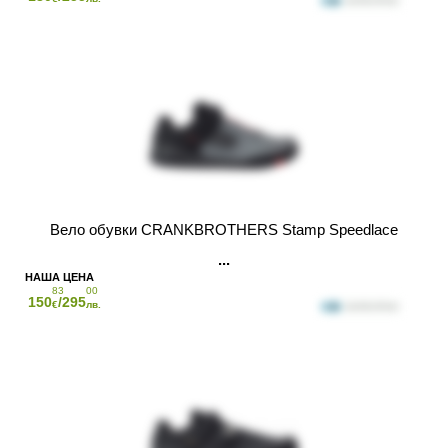
Вело обувки CRANKBROTHERS Stamp Speedlace
83
00
150
/295
€
лв.