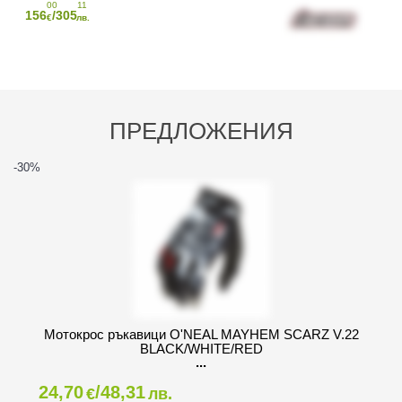
00
11
156
/305
€
лв.
ПРЕДЛОЖЕНИЯ
-30
%
Мотокрос ръкавици O'NEAL MAYHEM SCARZ V.22
BLACK/WHITE/RED
24,70
/48,31
€
лв.