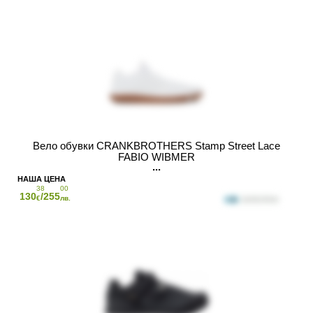
Вело обувки CRANKBROTHERS Stamp Street Lace
FABIO WIBMER
38
00
130
/255
€
лв.