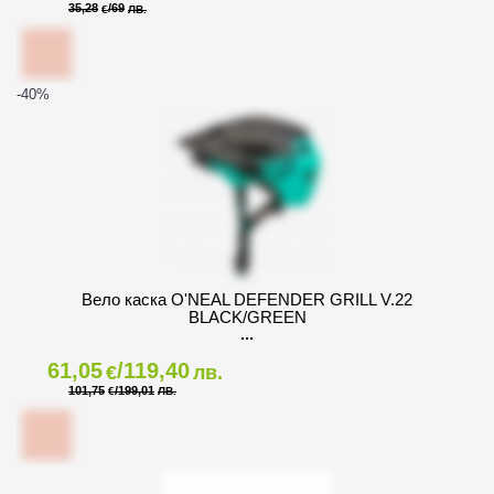
35,28
/69
€
ЛВ.
-40
%
Вело каска O'NEAL DEFENDER GRILL V.22
BLACK/GREEN
61,05
/119,40
€
лв.
101,75
/199,01
€
ЛВ.