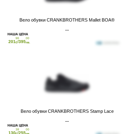
Вело обувки CRANKBROTHERS Mallet BOA®
96
00
201
/395
€
лв.
Вело обувки CRANKBROTHERS Stamp Lace
38
00
130
/255
€
лв.