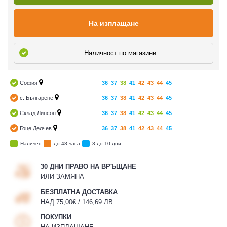
На изплащане
Наличност по магазини
София
36
37
38
41
42
43
44
45
с. Българене
36
37
38
41
42
43
44
45
Склад Линсон
36
37
38
41
42
43
44
45
Гоце Делчев
36
37
38
41
42
43
44
45
Наличен
до 48 часа
3 до 10 дни
30 ДНИ ПРАВО НА ВРЪЩАНЕ
ИЛИ ЗАМЯНА
БЕЗПЛАТНА ДОСТАВКА
НАД 75,00€ / 146,69 ЛВ.
ПОКУПКИ