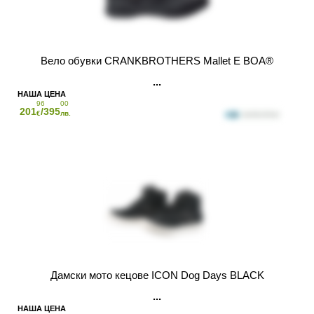
Вело обувки CRANKBROTHERS Mallet E BOA®
96
00
201
/395
€
лв.
Дамски мото кецове ICON Dog Days BLACK