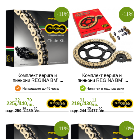
-11%
-11%
Комплект верига и
Комплект верига и
пиньони REGINA BMW
пиньони REGINA BMW
S1000 R
S1000 RR 08-11
Изпращаме до 48 часа
Наличен в наш магазин
32
70
91
11
225
/440
219
/430
€
лв.
€
лв.
36
66
35
90
250
/489
244
/477
€
ЛВ.
€
ЛВ.
-11%
-10%