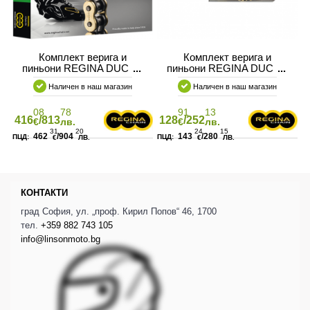
Комплект верига и
Комплект верига и
пиньони REGINA DUCATI
пиньони REGINA DUCATI
1200 MULTI
600MONSTER 95-98
Наличен в наш магазин
Наличен в наш магазин
08
78
91
13
416
/813
128
/252
€
лв.
€
лв.
31
20
24
15
462
/904
143
/280
€
ЛВ.
€
ЛВ.
КОНТАКТИ
град София, ул. „проф. Кирил Попов“ 46, 1700
тел.
+359 882 743 105
info@linsonmoto.bg