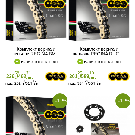
Комплект верига и
Комплект верига и
пиньони REGINA BMW
пиньони REGINA DUCATI
S1000 XR
1099 STREET
Наличен в наш магазин
Наличен в наш магазин
58
71
25
19
236
/462
301
/589
€
лв.
€
лв.
87
12
72
66
262
/514
334
/654
€
ЛВ.
€
ЛВ.
-11%
-11%