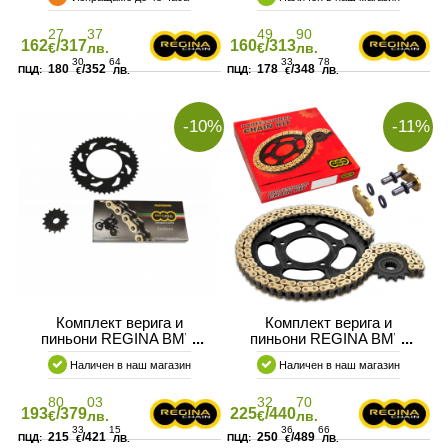
27
37
49
90
162
/317
160
/313
€
лв.
€
лв.
30
64
33
78
180
/352
178
/348
€
ЛВ.
€
ЛВ.
-10%
-11%
Комплект верига и
Комплект верига и
пиньони REGINA BMW
пиньони REGINA BMW
F800 GS 08-10
F800 R 8.5MM BOLTS
Наличен в наш магазин
Наличен в наш магазин
80
03
32
70
193
/379
225
/440
€
лв.
€
лв.
33
15
36
66
215
/421
250
/489
€
ЛВ.
€
ЛВ.