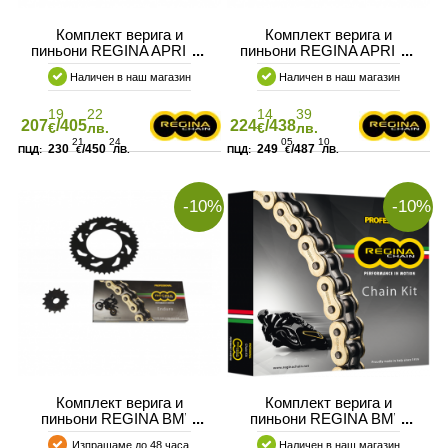
Комплект верига и
Комплект верига и
пиньони REGINA APRILIA
пиньони REGINA APRILIA
SL750 SHIVER 07-10
SMV DORSODURO 08-10
Наличен в наш магазин
Наличен в наш магазин
19
22
14
39
207
/405
224
/438
€
лв.
€
лв.
21
24
05
10
230
/450
249
/487
€
ЛВ.
€
ЛВ.
АТЕЛ НА МОТОР
-10%
-10%
Комплект верига и
Комплект верига и
пиньони REGINA BMW
пиньони REGINA BMW
F650 GS 99-06
F650 STRADA 93-00
Изпращаме до 48 часа
Наличен в наш магазин