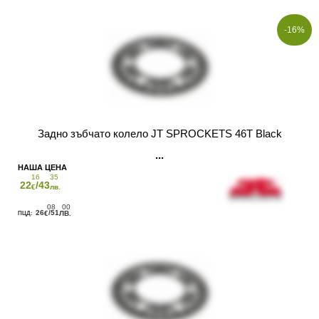
-16%
Задно зъбчато колело JT SPROCKETS 46T Black
16
35
22
/43
€
лв.
08
00
26
/51
€
ЛВ.