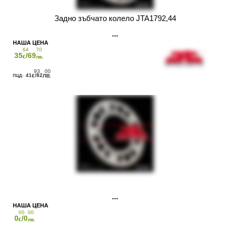
Задно зъбчато колело JTA1792,44
64
70
35
/69
€
лв.
93
00
41
/82
€
ЛВ.
00
00
0
/0
€
лв.