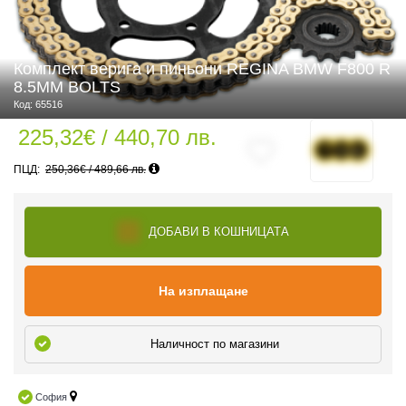
Комплект верига и пиньони REGINA BMW F800 R
 ЧАСТИ
8.5MM BOLTS
Код: 65516
225,32€ / 440,70 лв.
250,36€ / 489,66 лв.
ДОБАВИ В КОШНИЦАТА
На изплащане
Наличност по магазини
София
ДУРО ЕКИПИРОВКА