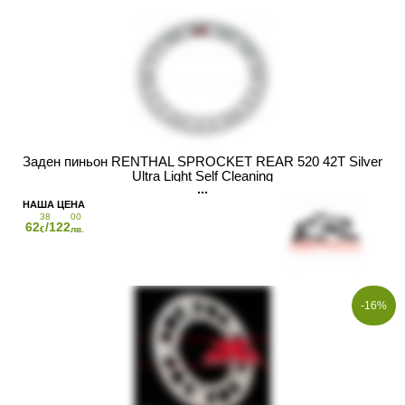
Заден пиньон RENTHAL SPROCKET REAR 520 42T Silver
Ultra Light Self Cleaning
38
00
62
/122
€
лв.
-16%