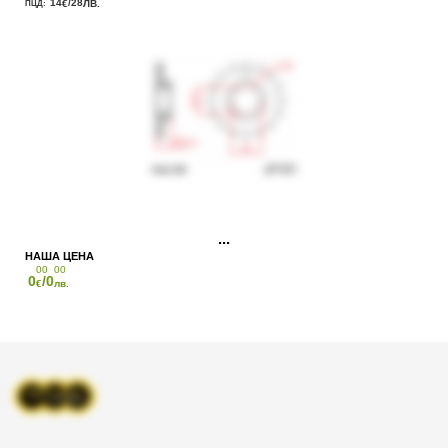
14
/28
€
ЛВ.
00
00
0
/0
€
лв.
...