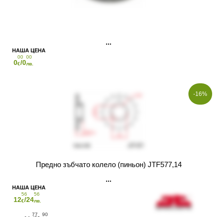
00
00
0
/0
€
лв.
-16%
Предно зъбчато колело (пиньон) JTF577,14
56
56
12
/24
€
лв.
77
90