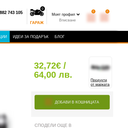
0
0
0
882 743 105
Моят профил
Вписване
ГАРАЖ
ЦИИ
ИДЕИ ЗА ПОДАРЪК
БЛОГ
32,72€ /
64,00 лв.
Продукти
от марката
ДОБАВИ В КОШНИЦАТА
СПОДЕЛИ ОЩЕ В