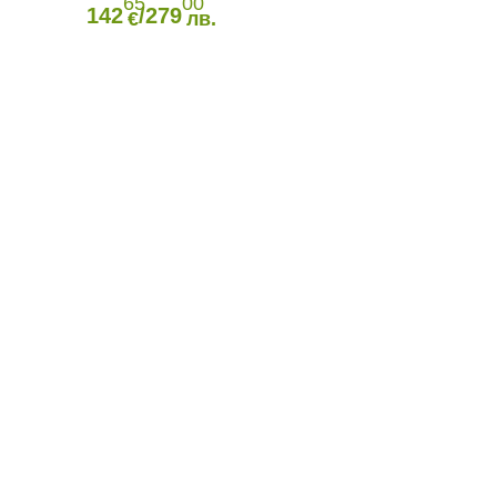
65
00
142
/279
€
лв.