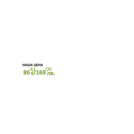
41
00
86
/169
€
лв.