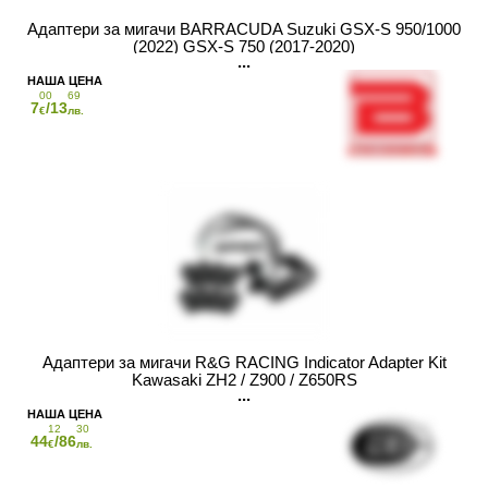
Адаптери за мигачи BARRACUDA Suzuki GSX-S 950/1000
(2022) GSX-S 750 (2017-2020)
00
69
7
/13
€
лв.
Адаптери за мигачи R&G RACING Indicator Adapter Kit
Kawasaki ZH2 / Z900 / Z650RS
12
30
44
/86
€
лв.