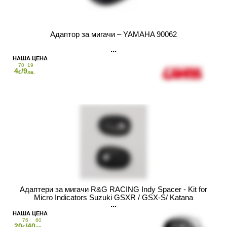
Адаптор за мигачи – YAMAHA 90062
70
19
4
/9
€
лв.
Адаптери за мигачи R&G RACING Indy Spacer - Kit for
Micro Indicators Suzuki GSXR / GSX-S/ Katana
76
60
20
/40