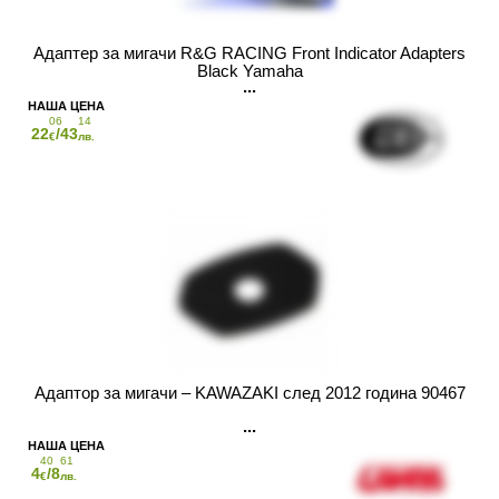
Адаптер за мигачи R&G RACING Front Indicator Adapters
Black Yamaha
06
14
22
/43
€
лв.
Адаптор за мигачи – KAWAZAKI след 2012 година 90467
40
61
4
/8
€
лв.