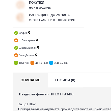
ПОКУПКИ
НА ИЗПЛАЩАНЕ
ИЗПРАЩАНЕ ДО 24 ЧАСА
СТОКИ НАЛИЧНИ В НАШ МАГАЗИН
София
с. Българене
Склад Линсон
Гоце Делчев
Наличен
до 48 часа
3 до 10 дни
ОПИСАНИЕ
ОТЗИВИ (0)
Въздушен филтър HIFLO HFA1405
Защо Hiflo?
Осигурявайки ненадмината производителност на изключително