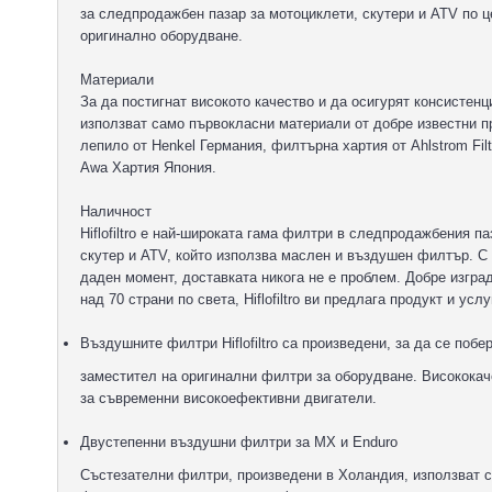
за следпродажбен пазар за мотоциклети, скутери и ATV по ц
оригинално оборудване.
Материали
За да постигнат високото качество и да осигурят консистенци
използват само първокласни материали от добре известни п
лепило от Henkel Германия, филтърна хартия от Ahlstrom Filtr
Awa Хартия Япония.
Наличност
Hiflofiltro е най-широката гама филтри в следпродажбения п
скутер и ATV, който използва маслен и въздушен филтър. С 
даден момент, доставката никога не е проблем. Добре изг
над 70 страни по света, Hiflofiltro ви предлага продукт и усл
Въздушните филтри Hiflofiltro са произведени, за да се поб
заместител на оригинални филтри за оборудване. Високока
за съвременни високоефективни двигатели.
Двустепенни въздушни филтри за MX и Enduro
Състезателни филтри, произведени в Холандия, използват 