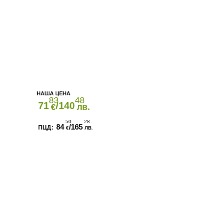
83
48
71
/140
€
лв.
50
28
84
/165
€
ЛВ.