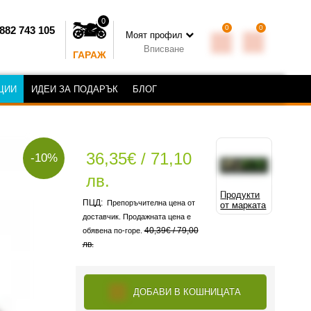
0
0
0
882 743 105
Моят профил
Вписване
ГАРАЖ
ЦИИ
ИДЕИ ЗА ПОДАРЪК
БЛОГ
36,35€ / 71,10
-10%
лв.
Продукти
Препоръчителна цена от
от марката
доставчик. Продажната цена е
40,39€ / 79,00
обявена по-горе.
лв.
ДОБАВИ В КОШНИЦАТА