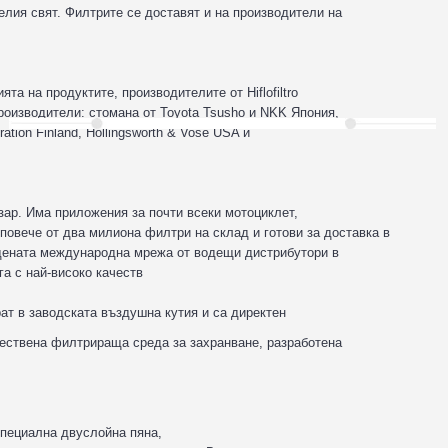
елия свят. Филтрите се доставят и на производители на
ята на продуктите, производителите от Hiflofiltro
роизводители: стомана от Toyota Tsusho и NKK Япония,
ation Finland, Hollingsworth & Vose USA и
азар. Има приложения за почти всеки мотоциклет,
повече от два милиона филтри на склад и готови за доставка в
радената международна мрежа от водещи дистрибутори в
уга с най-високо качеств
ерат в заводската въздушна кутия и са директен
чествена филтрираща среда за захранване, разработена
специална двуслойна пяна,