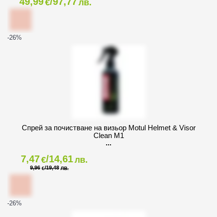
49,99
/97,77
€
лв.
-26
%
Спрей за почистване на визьор Motul Helmet & Visor
Clean M1
7,47
/14,61
€
лв.
9,96
/19,48
€
ЛВ.
-26
%