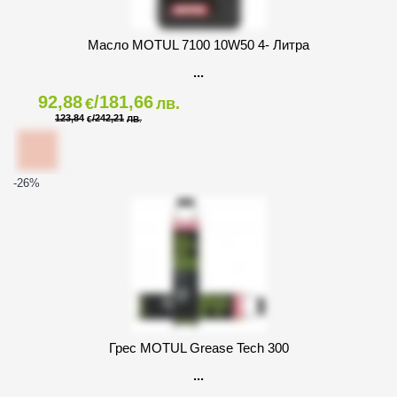
Масло MOTUL 7100 10W50 4- Литра
92,88
/181,66
€
лв.
123,84
/242,21
€
ЛВ.
-26
%
Грес MOTUL Grease Tech 300