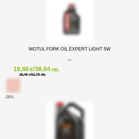
MOTUL FORK OIL EXPERT LIGHT 5W
19,86
/38,84
€
лв.
26,48
/51,79
€
ЛВ.
-26
%