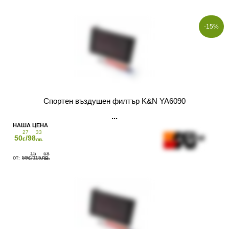
-15%
Спортен въздушен филтър K&N YA6090
27
33
50
/98
€
лв.
15
68
59
/115
€
ЛВ.