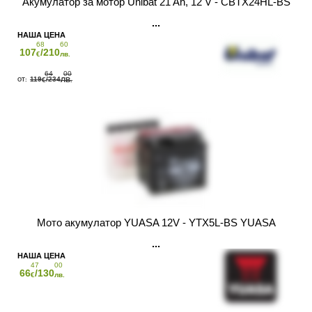
Акумулатор за мотор Unibat 21 Ah, 12 V - CBTX24HL-BS
68
60
107
/210
€
лв.
64
00
119
/234
€
ЛВ.
Мото акумулатор YUASA 12V - YTX5L-BS YUASA
47
00
66
/130
€
лв.