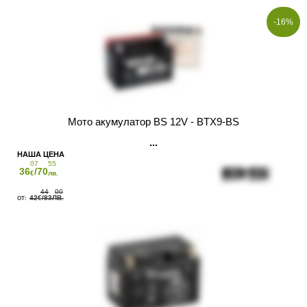
-16%
Мото акумулатор BS 12V - BTX9-BS
07
55
36
/70
€
лв.
44
00
42
/83
€
ЛВ.