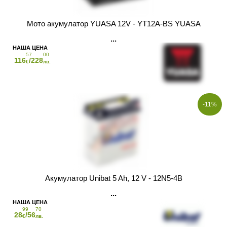
Мото акумулатор YUASA 12V - YT12A-BS YUASA
57
00
116
/228
€
лв.
-11%
Акумулатор Unibat 5 Ah, 12 V - 12N5-4B
99
70
28
/56
€
лв.