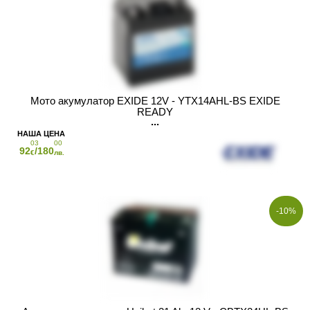
Мото акумулатор EXIDE 12V - YTX14AHL-BS EXIDE
READY
03
00
92
/180
€
лв.
-10%