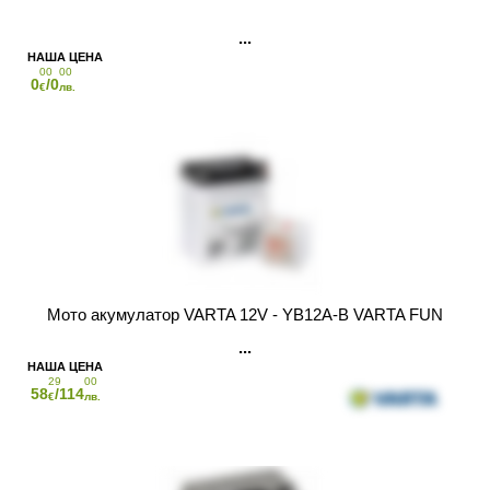
00
00
0
/0
€
лв.
Мото акумулатор VARTA 12V - YB12A-B VARTA FUN
29
00
58
/114
€
лв.