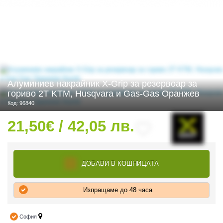
 ЧАСТИ
Алуминиев накрайник X-Grip за резервоар за
гориво 2Т KTM, Husqvara и Gas-Gas Оранжев
Код: 96840
21,50€ / 42,05 лв.
ДОБАВИ В КОШНИЦАТА
Изпращаме до 48 часа
София
ДУРО ЕКИПИРОВКА