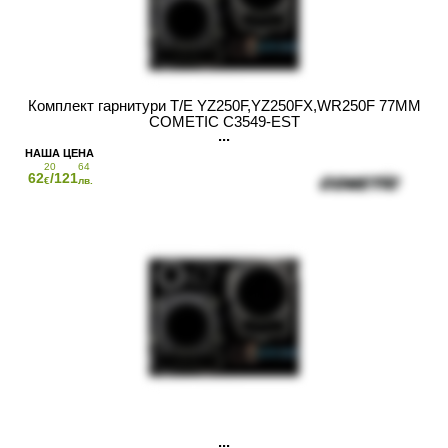
Комплект гарнитури T/E YZ250F,YZ250FX,WR250F 77MM
COMETIC C3549-EST
20
64
62
/121
€
лв.