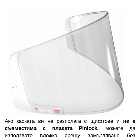
Ако каската ви не разполага с щифтове и 
не е 
съвместима с плаката Pinlock,
 можете да 
използвате вложка срещу замъгляване без 