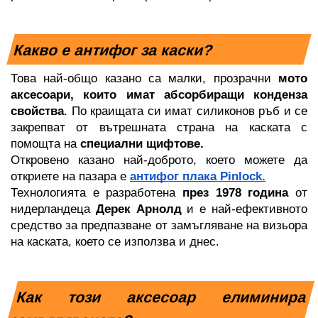
Какво е антифог за каски?
Това най-общо казано са малки, прозрачни 
мото 
аксесоари, които имат абсорбиращи конденза 
свойства
. По краищата си имат силиконов ръб и се 
ТЕЛ НА МОТОР
закрепват от вътрешната страна на каската с 
помощта на 
специални щифтове.
Откровено казано най-доброто, което можете да 
откриете на пазара е 
антифог плака Pinlock.
Технологията е разработена
 през 1978 година
 от 
нидерландеца 
Дерек Арнолд
 и е най-ефективното 
средство за предпазване от замъгляване на визьора 
на каската, което се използва и днес.
Как този аксесоар елиминира 