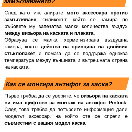
замъгляването?
След като инсталирате
 мото аксесоара против 
замъгляване
, силиконът, който се намира по 
ръбовете му запечатва малки количества въздух 
между визьора на каската и плаката. 
Образува се малка, херметизирана въздушна 
камера, която 
действа на принципа на двойния 
стъклопакет
 и помага да се поддържа еднаква 
температура между външната и вътрешната страна 
на каската.
Как се монтира антифог за каска?
Първо трябва да се уверите, че
 визьора на каската 
ви има щифтове за монтаж на антифог Pinlock.
След това трябва да потърсите информация дали 
моделът аксесоар, на който сте се спрели е 
съвместим с вашия модел каска. 