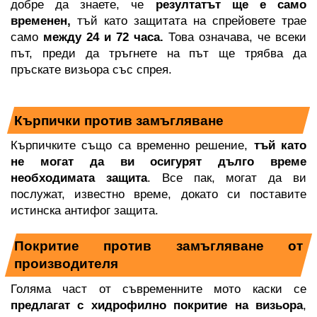
добре да знаете, че 
резултатът ще е само 
временен,
 тъй като защитата на спрейовете трае 
само
 между 24 и 72 часа.
 Това означава, че всеки 
път, преди да тръгнете на път ще трябва да 
пръскате визьора със спрея. 
Кърпички против замъгляване
Кърпичките също са временно решение,
 тъй като 
не могат да ви осигурят дълго време 
необходимата защита
. Все пак, могат да ви 
послужат, известно време, докато си поставите 
истинска антифог защита.
Покритие против замъгляване от 
производителя
Голяма част от съвременните мото каски се 
предлагат с хидрофилно покритие на визьора
, 