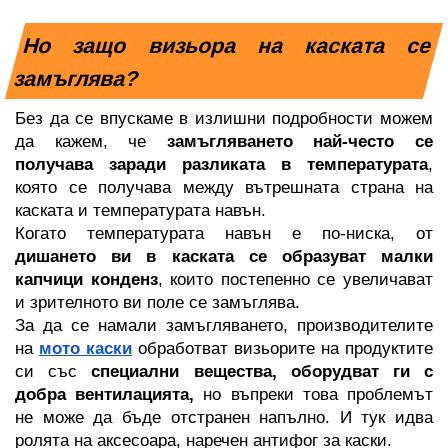
Но защо визьора на каската се 
замъглява?
СТМАСИ
Н
НАКЛАДКИ ЗА МОТОР
Без да се впускаме в излишни подробности можем 
да кажем, че 
замъгляването най-често се 
получава заради разликата в температурата
, 
която се получава между вътрешната страна на 
каската и температурата навън. 
Когато температурата навън е по-ниска, от 
дишането ви в каската се образуват малки 
 ЗА МОТОР
СПИРАЧНИ МАРКУЧИ
капчици конденз
, които постепенно се увеличават 
и зрителното ви поле се замъглява. 
За да се намали замъгляването, производителите 
на 
мото каски
 обработват визьорите на продуктите 
си със 
специални вещества, оборудват ги с 
добра вентилацията, 
но въпреки това проблемът 
не може да бъде отстранен напълно. И тук идва 
ролята на аксесоара, наречен антифог за каски.
ОТОРИ
СЪЕДИНИТЕЛ НА МОТОР