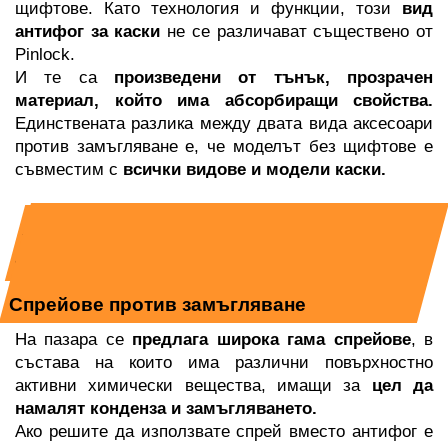
щифтове. Като технология и функции, този 
вид 
антифог за каски
 не се различават съществено от 
Pinlock. 
И те са 
произведени от тънък, прозрачен 
материал, който има абсорбиращи свойства.
Единствената разлика между двата вида аксесоари 
против замъгляване е, че моделът без щифтове е 
съвместим с 
всички видове и модели каски.
Алтернативни варианти за справяне 
със замъгляването
Спрейове против замъгляване
На пазара се 
предлага широка гама спрейове
, в 
състава на които има различни повърхностно 
активни химически вещества, имащи за 
цел да 
намалят конденза и замъгляването. 
Ако решите да използвате спрей вместо антифог е 