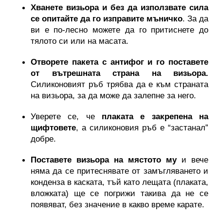
Хванете визьора и без да използвате сила 
се опитайте да го изправите мъничко
. За да 
ви е по-лесно можете да го притиснете до 
тялото си или на масата.
Отворете пакета с антифог и го поставете 
от вътрешната страна на визьора.
Силиконовият ръб трябва да е към страната 
на визьора, за да може да залепне за него. 
Уверете се, че 
плаката е закрепена на 
щифтовете
, а силиконовия ръб е “застанал” 
добре.
Поставете визьора на мястото му
 и вече 
няма да се притеснявате от замъгляването и 
конденза в каската, тъй като лещата (плаката, 
вложката) ще се погрижи такива да не се 
появяват, без значение в какво време карате.