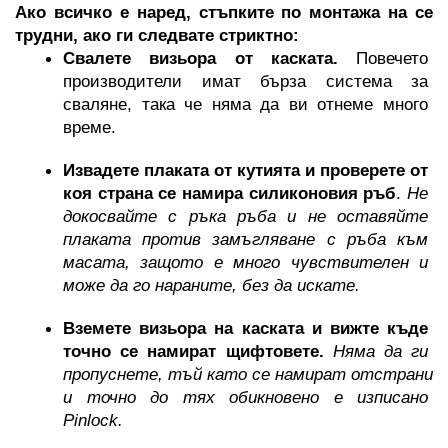
Ако всичко е наред, стъпките по монтажа на се 
трудни, ако ги следвате стриктно:
Свалете визьора от каската.
 Повечето 
производители имат бърза система за 
сваляне, така че няма да ви отнеме много 
време.
Извадете плаката от кутията и проверете от 
коя страна се намира силиконовия ръб
. 
Не 
докосвайте с ръка ръба и не оставяйте 
плаката против замъгляване с ръба към 
масата, защото е много чувствителен и 
може да го нараните, без да искате.
Вземете визьора на каската и вижте къде 
точно се намират щифтовете. 
Няма да ги 
пропуснете, тъй като се намират отстрани 
и точно до тях обикновено е изписано 
Pinlock.