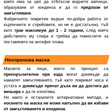
което има за цел да отблъсне водните капчици, 
образувани от конденза и да го 
предпази от 
замъгляване. 
Фабричното покритие върши по-добра работа от 
кърпичките и спрейовете, но не е достатъчно, тъй 
като
 трае максимум до 1 - 2 години, 
след което 
действието му спира и трябва да помислите за 
поставянето на антифог плака.
Неопренова маска
Маските за лице, които по принцип са 
препоръчителни при езда 
могат донякъде да 
намалят замъгляването, тъй като покриват носа и 
устата и 
донякъде пречат дъха ви да достига до 
визьора 
и да ги изпотява. 
Но както и останалите алтернативни методи, и 
носенето на маска не може напълно да ви избави 
от замъгляването и конденза.