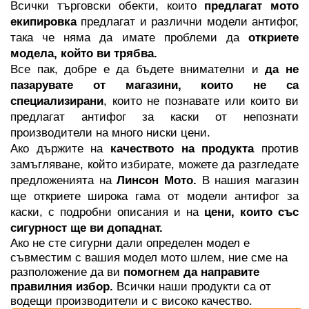
Всички търговски обекти, които 
предлагат мото 
екипировка
 предлагат и различни модели антифог, 
така че няма да имате проблеми да 
откриете 
модела, който ви трябва. 
Все пак, добре е да бъдете внимателни и 
да не 
пазарувате от магазини, които не са 
специализирани
, които не познавате или които ви 
предлагат антифог за каски от непознати 
производители на много ниски цени.
Ако държите на 
качеството на продукта
 против 
замъгляване, който избирате, можете да разгледате 
предложенията на 
Линсон Мото.
 В нашия магазин 
ще откриете широка гама от модели антифог за 
каски, с подробни описания и на 
цени, които със 
сигурност ще ви допаднат.
Ако не сте сигурни дали определен модел е 
съвместим с вашия модел мото шлем, ние сме на 
разположение да ви 
помогнем да направите 
правилния избор. 
Всички наши продукти са от 
водещи производители и с високо качество.