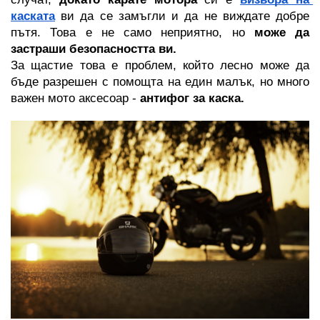
каската
 ви да се замъгли и да не виждате добре 
пътя. Това е не само неприятно, но 
може да 
застраши безопасността ви. 
За щастие това е проблем, който лесно може да 
бъде разрешен с помощта на един малък, но много 
важен мото аксесоар - 
антифог за каска.
СОАРИ
МОТО ОКАЧВАНЕ
СИГУРНОСТ
РЪКАВИЦИ MTB/ВЕЛО
И
ЛО
МОТО РОГАТКИ
СТОЙКИ