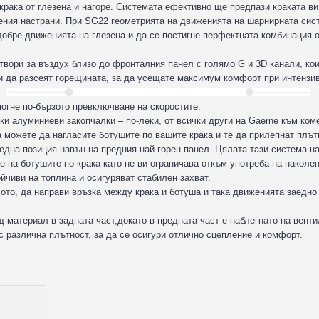
крака от глезена и нагоре. Системата ефективно ще предпази краката ви
ения настрани. При SG22 геометрията на движенията на шарнирната сис
добре движенията на глезена и да се постигне перфектната комбинация 
отвори за въздух близо до фронталния панел с голямо G и 3D канали, ко
 и да разсеят горещината, за да усещате максимум комфорт при интензи
огне по-бързото превключване на скоростите.
ки алуминиеви закопчалки – по-леки, от всички други на Gaerne към ком
 можете да нагласите ботушите по вашите крака и те да прилепнат плът
дна позиция навън на предния най-горен панел. Цялата тази система н
 на ботушите по крака като не ви ограничава откъм употреба на наколен
йчиви на топлина и осигуряват стабилен захват.
ото, да направи връзка между крака и ботуша и така движенията заедно
материал в задната част,докато в предната част е наблегнато на венти
с различна плътност, за да се осигури отлично сцепление и комфорт.