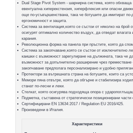
Dual Stage Pivot System - шарнирна система, която обхваща 
евентуална хиперекстензия, хиперфлексия или опасни движ
още по-усъвършенствана, така че ботушите да имитират по-
ергономичност и защита.
Система за вентилация,която се състои от няколко на брой 
осигурят оптимално количество въздух, да отведат влагата
карания.
Революционна форма на панела при пръстите, която да спом
Система за закопчаване,която се състои от изключително ле
каишки с възможност зарегулиране на дължината, така че да
възможност за допълнително разширение чрез преместване е
закопчаване предполага персонализирано и удобно прилягане
Протектори за вътрешната страна на ботушите, които са усто
Мемори пяна отвътре, която да обгърне и стабилизира ходил
станат по-лесни и леки.
Стелкат, която осигурява подходяща опора с ударопоглъщащ 
Подметка, съставена от стратегически позиционирани части 
Сертифицирани EN 13634:2017 / Regulation EU 2016/425.
Произведени в Италия.
Характеристики