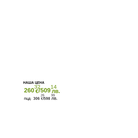
32
14
260
/509
€
лв.
26
99
306
/598
€
ЛВ.