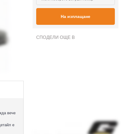
На изплащане
СПОДЕЛИ ОЩЕ В
жда вече
детайл е