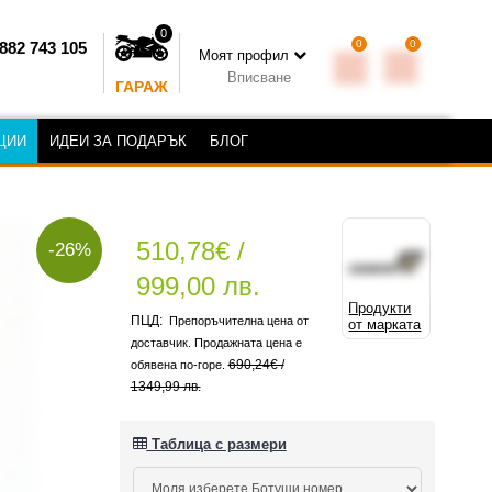
0
0
0
882 743 105
Моят профил
Вписване
ГАРАЖ
ЦИИ
ИДЕИ ЗА ПОДАРЪК
БЛОГ
510,78€ /
-26%
999,00 лв.
Продукти
Препоръчителна цена от
от марката
доставчик. Продажната цена е
690,24€ /
обявена по-горе.
1349,99 лв.
Таблица с размери