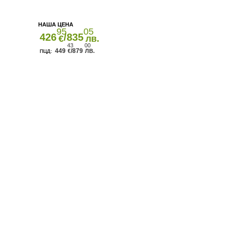
95
05
426
/835
€
лв.
43
00
449
/879
€
ЛВ.