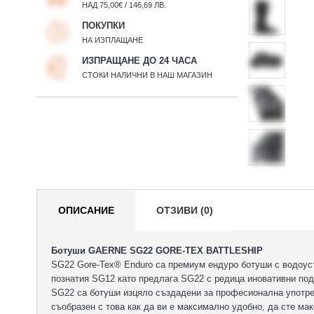
НАД 75,00€ / 146,69 ЛВ.
ПОКУПКИ
НА ИЗПЛАЩАНЕ
ИЗПРАЩАНЕ ДО 24 ЧАСА
СТОКИ НАЛИЧНИ В НАШ МАГАЗИН
ОПИСАНИЕ
ОТЗИВИ (0)
Ботуши GAERNE SG22 GORE-TEX BATTLESHIP
SG22 Gore-Tex® Enduro са премиум ендуро ботуши с водоус
познатия SG12 като предлага SG22 с редица иновативни под
SG22 са ботуши изцяло създадени за професионална употреба
съобразен с това как да ви е максимално удобно, да сте ма