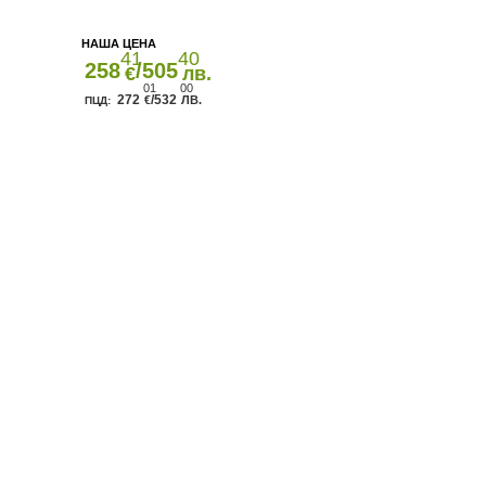
41
40
258
/505
€
лв.
01
00
272
/532
€
ЛВ.