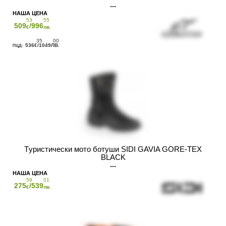
53
55
509
/996
€
лв.
35
00
536
/1049
€
ЛВ.
Tуристически мото ботуши SIDI GAVIA GORE-TEX
BLACK
59
01
275
/539
€
лв.