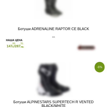
Ботуши ADRENALINE RAPTOR CE BLACK
00
51
147
/287
€
лв.
-6%
Ботуши ALPINESTARS SUPERTECH R VENTED
BLACK/WHITE