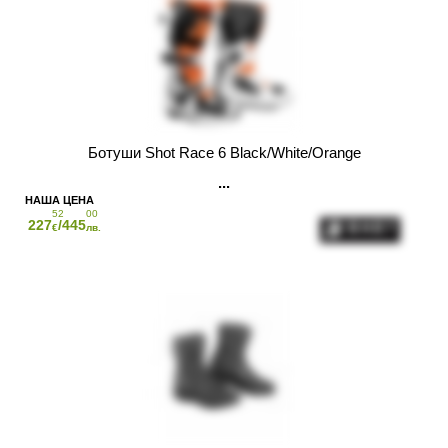
Ботуши Shot Race 6 Black/White/Orange
52
00
227
/445
€
лв.