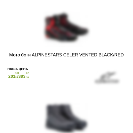
Мото боти ALPINESTARS CELER VENTED BLACK/RED
00
12
201
/393
€
лв.