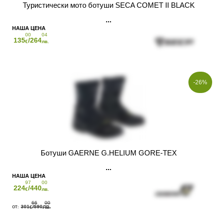
Туристически мото ботуши SECA COMET II BLACK
00
04
135
/264
€
лв.
-26%
Ботуши GAERNE G.HELIUM GORE-TEX
97
00
224
/440
€
лв.
66
00
301
/590
€
ЛВ.