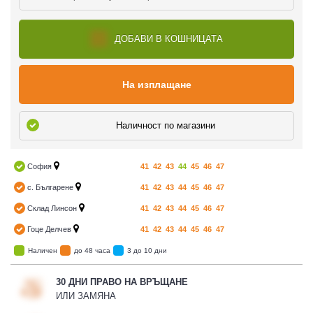
ДОБАВИ В КОШНИЦАТА
На изплащане
Наличност по магазини
София
41
42
43
44
45
46
47
с. Българене
41
42
43
44
45
46
47
Склад Линсон
41
42
43
44
45
46
47
Гоце Делчев
41
42
43
44
45
46
47
Наличен
до 48 часа
3 до 10 дни
30 ДНИ ПРАВО НА ВРЪЩАНЕ
ИЛИ ЗАМЯНА