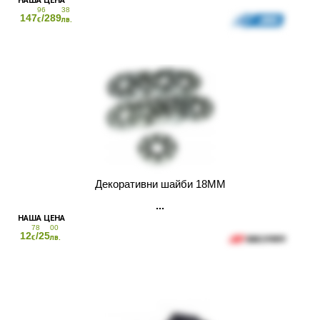
96
38
147
/289
€
лв.
Декоративни шайби 18MM
78
00
12
/25
€
лв.