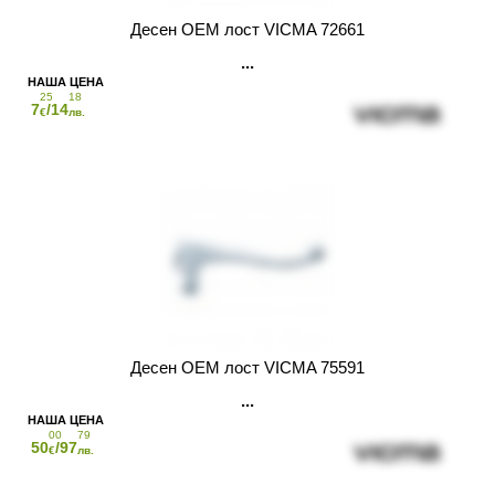
Десен OEM лост VICMA 72661
25
18
7
/14
€
лв.
Десен OEM лост VICMA 75591
00
79
50
/97
€
лв.