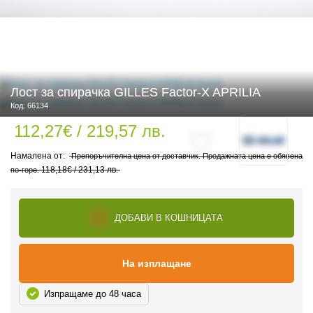
 ЧАСТИ
Лост за спирачка GILLES Factor-X APRILIA
Код: 66134
112,27€ / 219,57 лв.
Препоръчителна цена от доставчик. Продажната цена е обявена
118,18€ / 231,13 лв.
по-горе.
ДОБАВИ В КОШНИЦАТА
На изплащане
Изпращаме до 48 часа
ДУРО ЕКИПИРОВКА