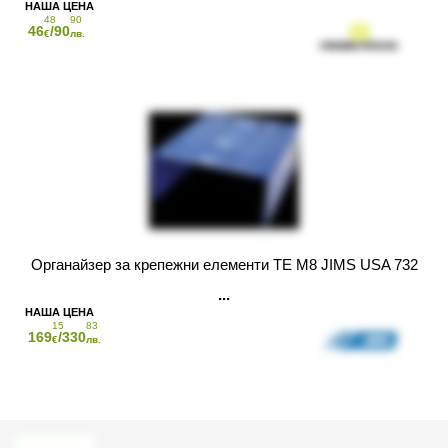
48
90
46
/90
€
лв.
Органайзер за крепежни елементи TE M8 JIMS USA 732
15
83
169
/330
€
лв.