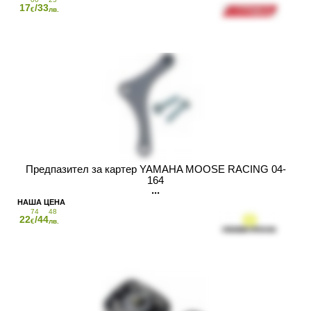
17
/33
€
лв.
Предпазител за картер YAMAHA MOOSE RACING 04-
164
74
48
22
/44
€
лв.