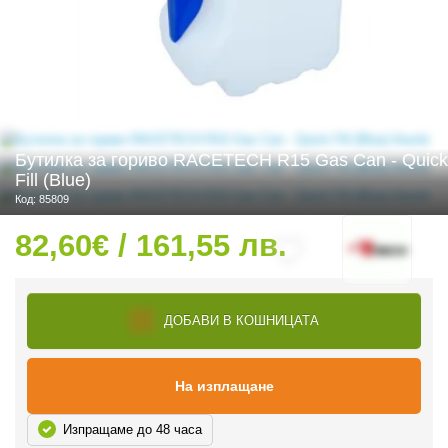
 ЧАСТИ
Бутилка за гориво RACETECH R15 Gas Can - Quick
Fill (Blue)
Код: 85809
82,60€ / 161,55 лв.
ДОБАВИ В КОШНИЦАТА
На изплащане
Изпращаме до 48 часа
ДУРО ЕКИПИРОВКА