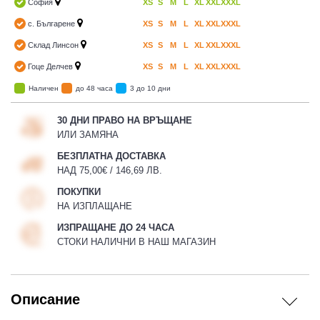
София
XS
S
M
L
XL
XXL
XXXL
с. Българене
XS
S
M
L
XL
XXL
XXXL
Склад Линсон
XS
S
M
L
XL
XXL
XXXL
Гоце Делчев
XS
S
M
L
XL
XXL
XXXL
Наличен
до 48 часа
3 до 10 дни
30 ДНИ ПРАВО НА ВРЪЩАНЕ
ИЛИ ЗАМЯНА
БЕЗПЛАТНА ДОСТАВКА
НАД 75,00€ / 146,69 ЛВ.
ПОКУПКИ
НА ИЗПЛАЩАНЕ
ИЗПРАЩАНЕ ДО 24 ЧАСА
СТОКИ НАЛИЧНИ В НАШ МАГАЗИН
Описание