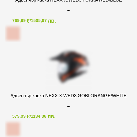
€
лв.
769,99
/1505,97
Адвенчър каска NEXX X.WED3 GOBI ORANGE/WHITE
€
лв.
579,99
/1134,36