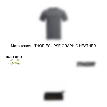
Мото тениска THOR ECLIPSE GRAPHIC HEATHER
00
28
39
/76
€
лв.