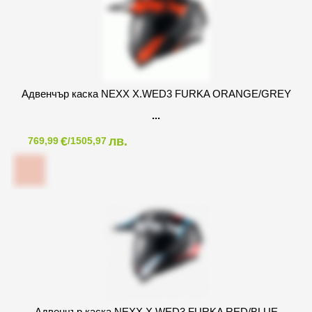
Адвенчър каска NEXX X.WED3 FURKA ORANGE/GREY
€
лв.
769,99
/1505,97
Адвенчър каска NEXX X.WED3 FURKA RED/BLUE