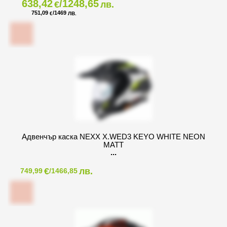
638,42
/1248,65
€
лв.
751,09
/1469
€
ЛВ.
Адвенчър каска NEXX X.WED3 KEYO WHITE NEON
MATT
€
лв.
749,99
/1466,85