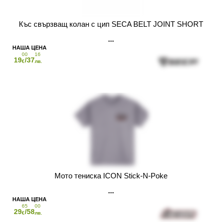
Къс свързващ колан с цип SECA BELT JOINT SHORT
00
16
19
/37
€
лв.
Мото тениска ICON Stick-N-Poke
65
00
29
/58
€
лв.