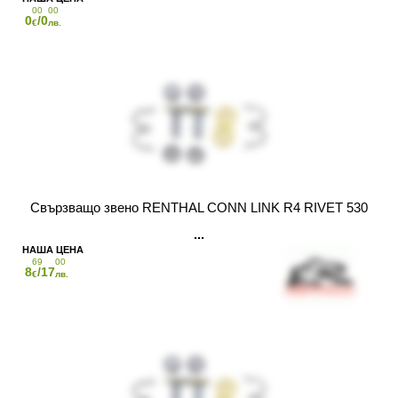
00
00
0
/0
€
лв.
Свързващо звено RENTHAL CONN LINK R4 RIVET 530
69
00
8
/17
€
лв.