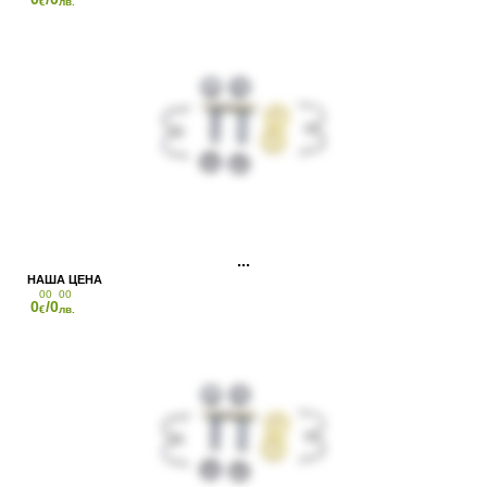
€
лв.
00
00
0
/0
€
лв.