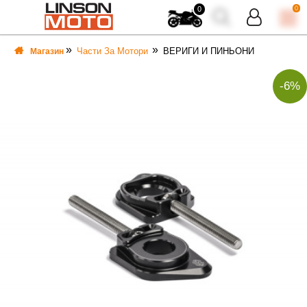
0
0
Части За Мотори
ВЕРИГИ И ПИНЬОНИ
Магазин
-6%
ВКА
ВКА
ТИ