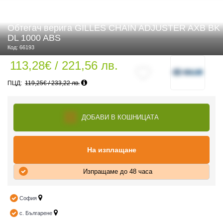
Обтегач верига GILLES CHAIN ADJUSTER AXB BK
DL 1000 ABS
 ЧАСТИ
Код: 66193
113,28€ / 221,56 лв.
119,25€ / 233,22 лв.
ДОБАВИ В КОШНИЦАТА
На изплащане
Изпращаме до 48 часа
София
с. Българене
ДУРО ЕКИПИРОВКА