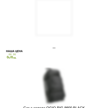
00
00
0
/0
€
лв.
Сак с колела OGIO RIG 9800 BLACK