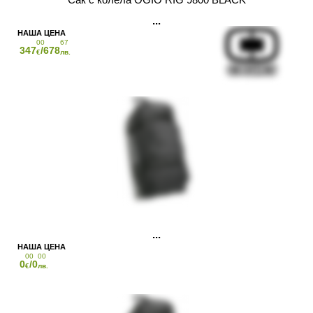
00
67
347
/678
€
лв.
00
00
0
/0
€
лв.