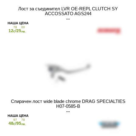
Лост за съединител LVR OE-REPL CLUTCH SY
ACCOSSATO AGS244
78
00
12
/25
€
лв.
Спирачен лост wide blade chrome DRAG SPECIALTIES
H07-0585-B
97
78
48
/95
€
лв.