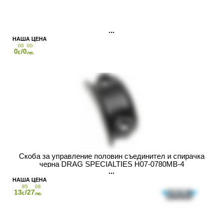
00
00
0
/0
€
лв.
Скоба за управление половин съединител и спирачка
черна DRAG SPECIALTIES H07-0780MB-4
85
08
13
/27
€
лв.