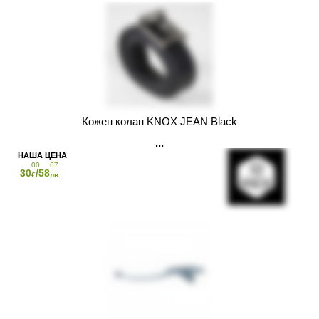
Кожен колан KNOX JEAN Black
00
67
30
/58
€
лв.