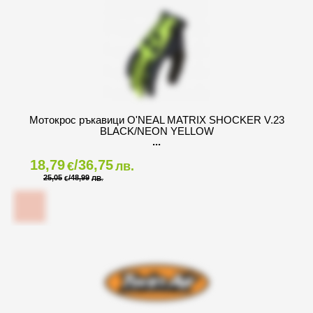
Мотокрос ръкавици O'NEAL MATRIX SHOCKER V.23
BLACK/NEON YELLOW
18,79
/36,75
€
лв.
25,05
/48,99
€
ЛВ.