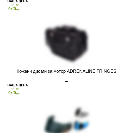
00
00
0
/0
€
лв.
Кожени дисаги за мотор ADRENALINE FRINGES
00
00
0
/0
€
лв.