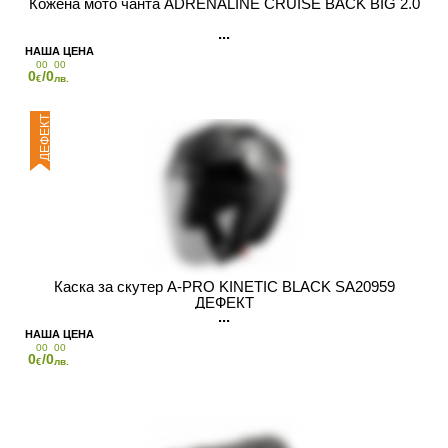
Кожена мото чанта ADRENALINE CRUISE BACK BIG 2.0
00
00
0
/0
€
лв.
ДЕФЕКТ
Каска за скутер A-PRO KINETIC BLACK SA20959
ДЕФЕКТ
00
00
0
/0
€
лв.