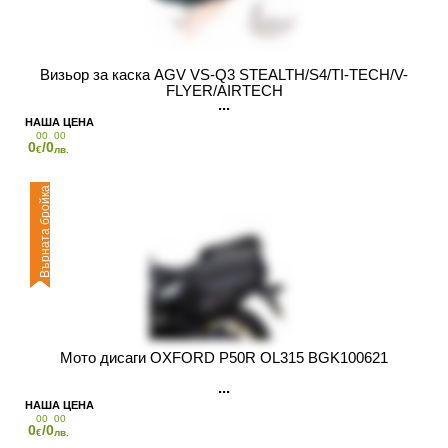
Визьор за каска AGV VS-Q3 STEALTH/S4/TI-TECH/V-
FLYER/AIRTECH
00
00
0
/0
€
лв.
Върната бройка
Мото дисаги OXFORD P50R OL315 BGK100621
00
00
0
/0
€
лв.