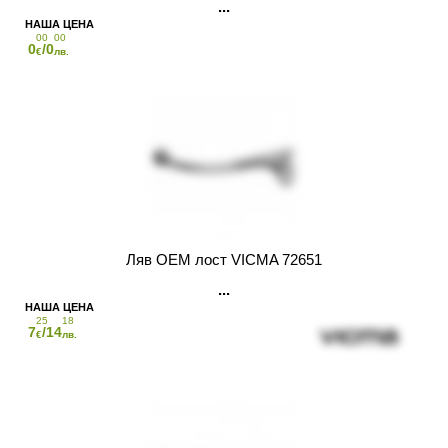
00
00
0
/0
€
лв.
Ляв OEM лост VICMA 72651
25
18
7
/14
€
лв.