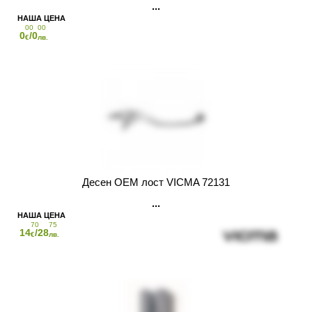
00
00
0
/0
€
лв.
Десен OEM лост VICMA 72131
70
75
14
/28
€
лв.