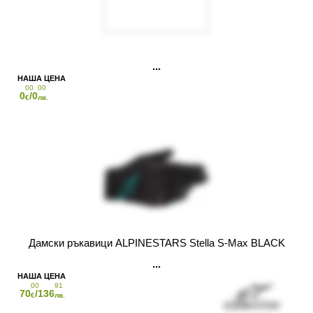
00
00
0
/0
€
лв.
Дамски ръкавици ALPINESTARS Stella S-Max BLACK
00
91
70
/136
€
лв.