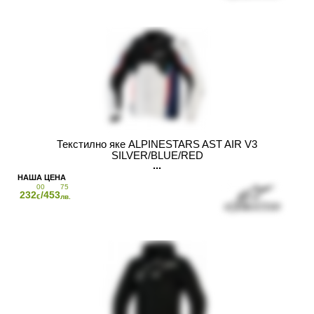
Текстилно яке ALPINESTARS AST AIR V3
SILVER/BLUE/RED
00
75
232
/453
€
лв.