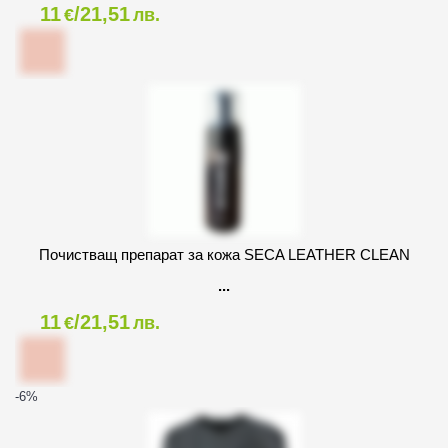
11
/21,51
€
лв.
Почистващ препарат за кожа SECA LEATHER CLEAN
11
/21,51
€
лв.
-6
%