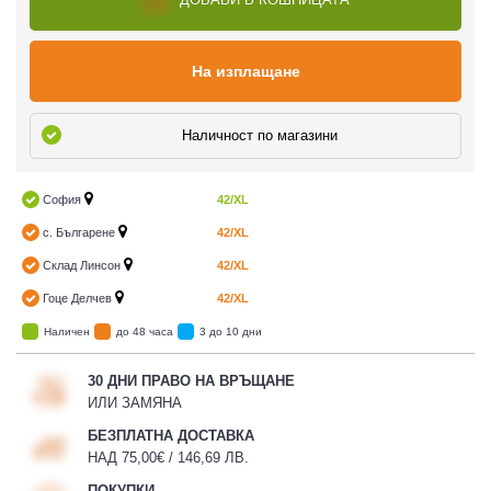
На изплащане
Наличност по магазини
София
42/XL
с. Българене
42/XL
Склад Линсон
42/XL
Гоце Делчев
42/XL
Наличен
до 48 часа
3 до 10 дни
30 ДНИ ПРАВО НА ВРЪЩАНЕ
ИЛИ ЗАМЯНА
БЕЗПЛАТНА ДОСТАВКА
НАД 75,00€ / 146,69 ЛВ.
ПОКУПКИ