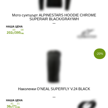
Мото суитшърт ALPINESTARS HOODIE CHROME
SUPERAIR BLACK/GRAY/WH
00
08
202
/395
€
лв.
-20%
Наколенки O'NEAL SUPERFLY V.24 BLACK
41
21
36
/71
€
лв.