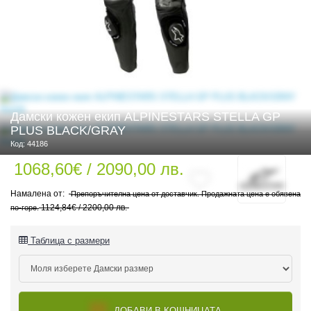
 ЧАСТИ
Дамски кожен екип ALPINESTARS STELLA GP
PLUS BLACK/GRAY
Код: 44186
1068,60€ / 2090,00 лв.
Препоръчителна цена от доставчик. Продажната цена е обявена
1124,84€ / 2200,00 лв.
по-горе.
Таблица с размери
ДУРО ЕКИПИРОВКА
ДОБАВИ В КОШНИЦАТА