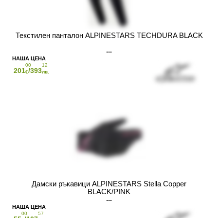
Текстилен панталон ALPINESTARS TECHDURA BLACK
00
12
201
/393
€
лв.
Дамски ръкавици ALPINESTARS Stella Copper
BLACK/PINK
00
57