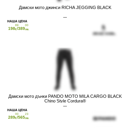
Дамски мото джинси RICHA JEGGING BLACK
89
00
198
/389
€
лв.
Дамски мото дънки PANDO MOTO MILA CARGO BLACK
Chino Style Cordura®
00
23
289
/565
€
лв.