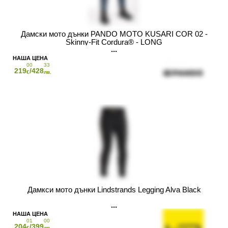
Дамски мото дънки PANDO MOTO KUSARI COR 02 -
Skinny-Fit Cordura® - LONG
00
33
219
/428
€
лв.
Дамкси мото дънки Lindstrands Legging Alva Black
01
00
204
/399
€
лв.