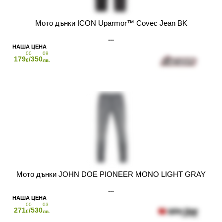
Мото дънки ICON Uparmor™ Covec Jean BK
00
09
179
/350
€
лв.
Мото дънки JOHN DOE PIONEER MONO LIGHT GRAY
00
03
271
/530
€
лв.