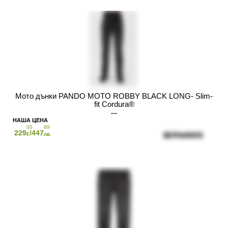
Мото дънки PANDO MOTO ROBBY BLACK LONG- Slim-
fit Cordura®
00
89
229
/447
€
лв.