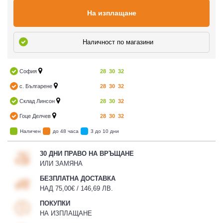
На изплащане
Наличност по магазини
София
28
30
32
с. Българене
28
30
32
Склад Линсон
28
30
32
Гоце Делчев
28
30
32
Наличен
до 48 часа
3 до 10 дни
30 ДНИ ПРАВО НА ВРЪЩАНЕ
ИЛИ ЗАМЯНА
БЕЗПЛАТНА ДОСТАВКА
НАД 75,00€ / 146,69 ЛВ.
ПОКУПКИ
НА ИЗПЛАЩАНЕ