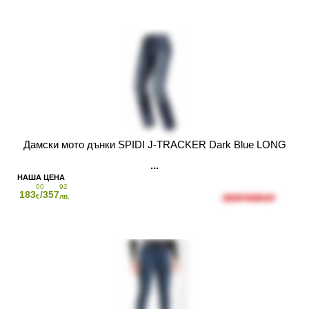
Дамски мото дънки SPIDI J-TRACKER Dark Blue LONG
00
92
183
/357
€
лв.